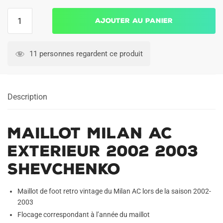
quantité
Ajouter au panier
de
Maillot
Milan
11 personnes regardent ce produit
AC
Exterieur
2002
Description
2003
Shevchenko
Maillot Milan AC
Exterieur 2002 2003
Shevchenko
Maillot de foot retro vintage du Milan AC lors de la saison 2002-
2003
Flocage correspondant à l’année du maillot