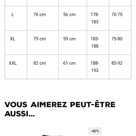
L
76 cm
56 cm
178-
70-75
183
XL
79 cm
59 cm
183-
75-80
188
XXL
82 cm
61 cm
188-
85-92
193
Vous aimerez peut-être
aussi...
-40%