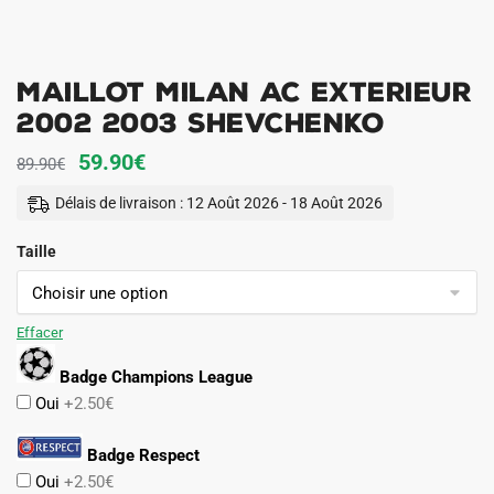
Maillot Milan AC Exterieur
2002 2003 Shevchenko
Le
Le
59.90
€
89.90
€
prix
prix
Délais de livraison : 12 Août 2026 - 18 Août 2026
initial
actuel
Taille
était :
est :
89.90€.
59.90€.
Effacer
Badge Champions League
Oui
+2.50€
Badge Respect
Oui
+2.50€