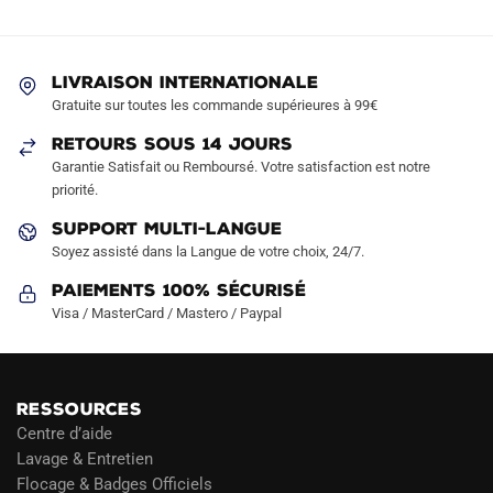
options
options
peuvent
peuvent
être
être
LIVRAISON INTERNATIONALE
choisies
choisies
Gratuite sur toutes les commande supérieures à 99€
sur
sur
RETOURS SOUS 14 JOURS
la
la
Garantie Satisfait ou Remboursé. Votre satisfaction est notre
page
page
priorité.
du
du
produit
produit
SUPPORT MULTI-LANGUE
Soyez assisté dans la Langue de votre choix, 24/7.
Paiements 100% Sécurisé
Visa / MasterCard / Mastero / Paypal
RESSOURCES
Centre d’aide
Lavage & Entretien
Flocage & Badges Officiels