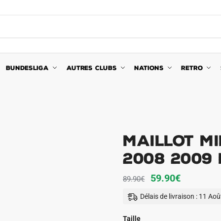
BUNDESLIGA
AUTRES CLUBS
NATIONS
RETRO
Maillot Mi
2008 2009
Le
Le
59.90
€
89.90
€
prix
prix
Délais de livraison : 11 Ao
initial
actuel
était :
est :
Taille