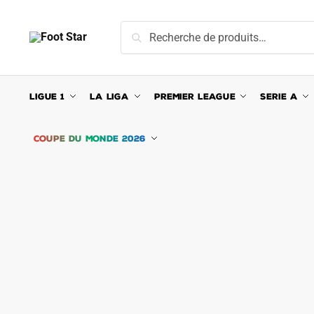
Skip
Skip
to
to
Recherche
Recherche
navigation
content
pour :
LIGUE 1
LA LIGA
PREMIER LEAGUE
SERIE A
COUPE DU MONDE 2026