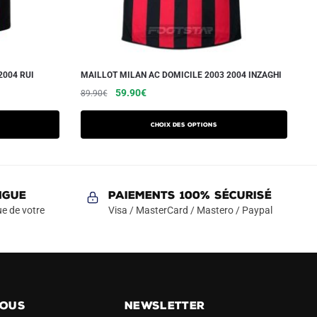
2004 RUI
MAILLOT MILAN AC DOMICILE 2003 2004 INZAGHI
Le
Le
Ce
59.90
€
89.90
€
prix
prix
produit
initial
actuel
a
Choix des options
était :
est :
plusieurs
89.90€.
59.90€.
variations.
Les
NGUE
Paiements 100% Sécurisé
options
e de votre
Visa / MasterCard / Mastero / Paypal
peuvent
être
choisies
sur
la
page
NOUS
NEWSLETTER