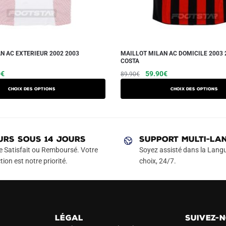
N AC EXTERIEUR 2002 2003
MAILLOT MILAN AC DOMICILE 2003 
COSTA
Le
Ce
Le
Le
Ce
0
€
59.90
€
89.90
€
prix
prix
prix
produit
produit
Choix des options
Choix des options
actuel
initial
actuel
a
a
est :
était :
est :
plusieurs
plusieurs
€.
59.90€.
89.90€.
59.90€.
variations.
variations.
Les
Les
URS SOUS 14 JOURS
SUPPORT MULTI-LA
options
options
e Satisfait ou Remboursé. Votre
Soyez assisté dans la Langu
peuvent
peuvent
tion est notre priorité.
choix, 24/7.
être
être
choisies
choisies
sur
sur
la
la
LÉGAL
SUIVEZ-
page
page