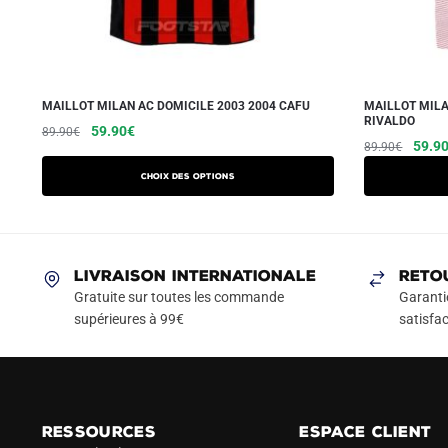
MAILLOT MILAN AC DOMICILE 2003 2004 CAFU
MAILLOT MILA
RIVALDO
Le
Le
Ce
59.90
€
89.90
€
Le
59.9
89.90
€
prix
prix
produit
prix
initial
actuel
a
Choix des options
initial
était :
est :
plusieurs
était :
89.90€.
59.90€.
variations.
89.90
Les
LIVRAISON INTERNATIONALE
RETO
options
Gratuite sur toutes les commande
Garanti
peuvent
supérieures à 99€
satisfac
être
choisies
sur
la
page
RESSOURCES
ESPACE CLIENT