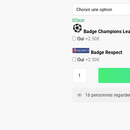
89.90€.
59.90€.
Effacer
Badge Champions Le
Oui
+2.50€
Badge Respect
Oui
+2.50€
quantité
de
Maillot
Milan
16 personnes regarden
AC
Domicile
2008
2009
Ronaldinho