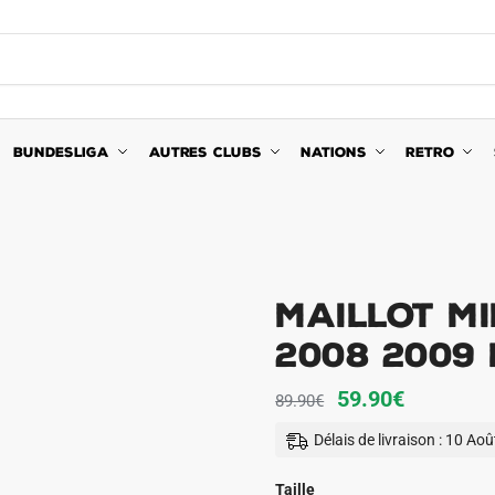
BUNDESLIGA
AUTRES CLUBS
NATIONS
RETRO
Maillot Mi
2008 2009
Le
Le
59.90
€
89.90
€
prix
prix
Délais de livraison : 10 Ao
initial
actuel
était :
est :
Taille