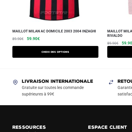
MAILLOT MILAN AC DOMICILE 2003 2004 INZAGHI
MAILLOT MILA
RIVALDO
Le
Le
Ce
59.90
€
89.90
€
Le
59.9
89.90
€
prix
prix
produit
prix
initial
actuel
a
Choix des options
initial
était :
est :
plusieurs
était :
89.90€.
59.90€.
variations.
89.90
Les
LIVRAISON INTERNATIONALE
RETO
options
Gratuite sur toutes les commande
Garanti
peuvent
supérieures à 99€
satisfac
être
choisies
sur
la
page
RESSOURCES
ESPACE CLIENT