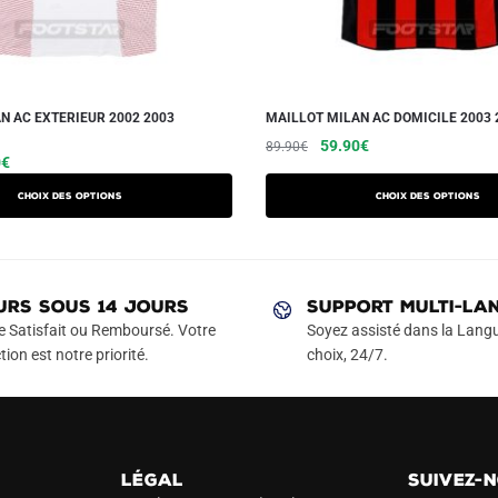
N AC EXTERIEUR 2002 2003
MAILLOT MILAN AC DOMICILE 2003 
Le
Le
Ce
59.90
€
89.90
€
Le
Ce
0
€
prix
prix
produit
prix
produit
initial
actuel
a
Choix des options
Choix des options
actuel
a
était :
est :
plusieurs
est :
89.90€.
59.90€.
plusieurs
variations.
€.
59.90€.
variations.
Les
Les
URS SOUS 14 JOURS
SUPPORT MULTI-LA
options
options
e Satisfait ou Remboursé. Votre
Soyez assisté dans la Langu
peuvent
peuvent
tion est notre priorité.
choix, 24/7.
être
être
choisies
choisies
sur
sur
la
la
page
LÉGAL
SUIVEZ-
page