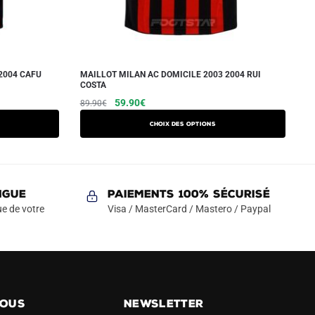
2004 CAFU
MAILLOT MILAN AC DOMICILE 2003 2004 RUI
COSTA
Le
Le
Ce
59.90
€
89.90
€
prix
prix
produit
Choix des options
initial
actuel
a
était :
est :
plusieurs
89.90€.
59.90€.
variations.
Les
NGUE
Paiements 100% Sécurisé
options
e de votre
Visa / MasterCard / Mastero / Paypal
peuvent
être
choisies
sur
la
NOUS
NEWSLETTER
page