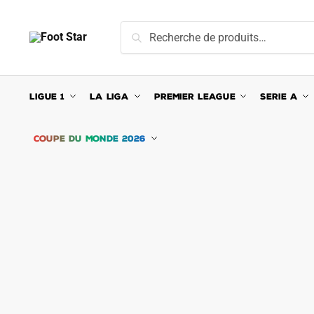
Skip
Skip
to
to
Recherche
Recherche
navigation
content
pour :
LIGUE 1
LA LIGA
PREMIER LEAGUE
SERIE A
COUPE DU MONDE 2026