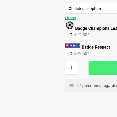
89.90€.
59.90€.
Effacer
Badge Champions Le
Oui
+2.50€
Badge Respect
Oui
+2.50€
quantité
de
Maillot
Milan
17 personnes regarden
AC
Domicile
2008
2009
Nesta