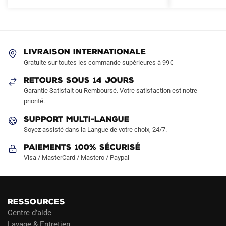
Les
Les
options
options
peuvent
peuvent
être
être
LIVRAISON INTERNATIONALE
choisies
choisies
Gratuite sur toutes les commande supérieures à 99€
sur
sur
RETOURS SOUS 14 JOURS
la
la
Garantie Satisfait ou Remboursé. Votre satisfaction est notre
page
page
priorité.
du
du
produit
produit
SUPPORT MULTI-LANGUE
Soyez assisté dans la Langue de votre choix, 24/7.
Paiements 100% Sécurisé
Visa / MasterCard / Mastero / Paypal
RESSOURCES
Centre d’aide
Lavage & Entretien