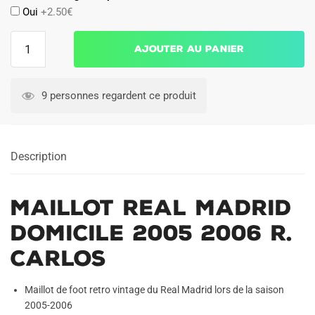
Oui
+2.50€
quantité
Ajouter au panier
de
Maillot
Real
9 personnes regardent ce produit
Madrid
Domicile
2005
Description
2006
R.
Carlos
Maillot Real Madrid
Domicile 2005 2006 R.
Carlos
Maillot de foot retro vintage du Real Madrid lors de la saison
2005-2006