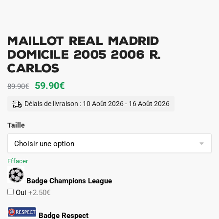
Maillot Real Madrid
Domicile 2005 2006 R.
Carlos
Le
Le
59.90
€
89.90
€
prix
prix
Délais de livraison : 10 Août 2026 - 16 Août 2026
initial
actuel
Taille
était :
est :
89.90€.
59.90€.
Effacer
Badge Champions League
Oui
+2.50€
Badge Respect