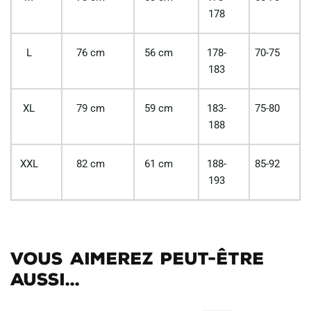
178
L
76 cm
56 cm
178-
70-75
183
XL
79 cm
59 cm
183-
75-80
188
XXL
82 cm
61 cm
188-
85-92
193
Vous aimerez peut-être
aussi...