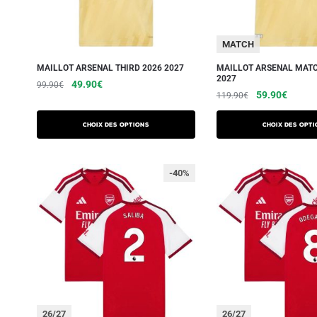
MATCH
MAILLOT ARSENAL THIRD 2026 2027
MAILLOT ARSENAL MATC
2027
49.90
€
99.90
€
59.90
€
119.90
€
Choix des options
Choix des opti
-40%
26/27
26/27