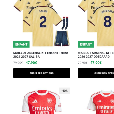
ENFANT
ENFANT
MAILLOT ARSENAL KIT ENFANT THIRD
MAILLOT ARSENAL KIT E
2026 2027 SALIBA
2026 2027 ODEGAARD
47.90
€
47.90
€
79.90
€
79.90
€
Choix des options
Choix des opti
-40%