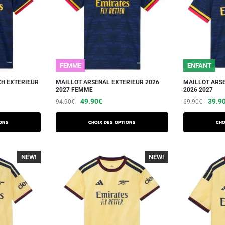
FEMME
ENFANT
H EXTERIEUR
MAILLOT ARSENAL EXTERIEUR 2026
MAILLOT ARS
2027 FEMME
2026 2027
49.90
€
39.9
94.90
€
69.90
€
ons
Choix des options
Cho
NEW!
-40%
NEW!
-40%