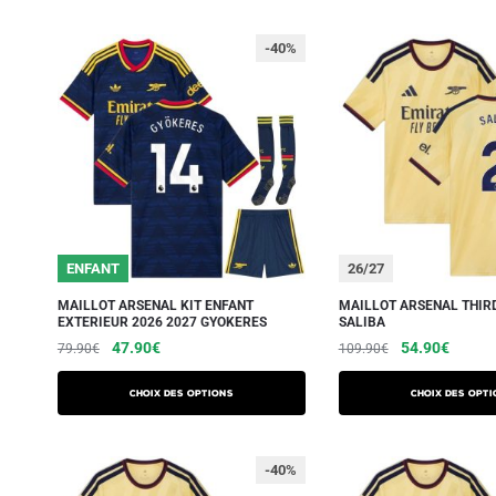
-40%
ENFANT
26/27
MAILLOT ARSENAL KIT ENFANT
MAILLOT ARSENAL THIRD
EXTERIEUR 2026 2027 GYOKERES
SALIBA
47.90
€
54.90
€
79.90
€
109.90
€
Choix des options
Choix des opti
-40%