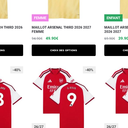
FEMME
ENFANT
H THIRD 2026
MAILLOT ARSENAL THIRD 2026 2027
MAILLOT ARSE
FEMME
2026 2027
49.90
€
39.9
94.90
€
69.90
€
ons
Choix des options
Cho
-40%
-40%
26/27
26/27