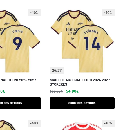
-40%
-40%
26/27
NAL THIRD 2026 2027
MAILLOT ARSENAL THIRD 2026 2027
GYOKERES
90
€
54.90
€
109.90
€
ix des options
Choix des options
-40%
-40%