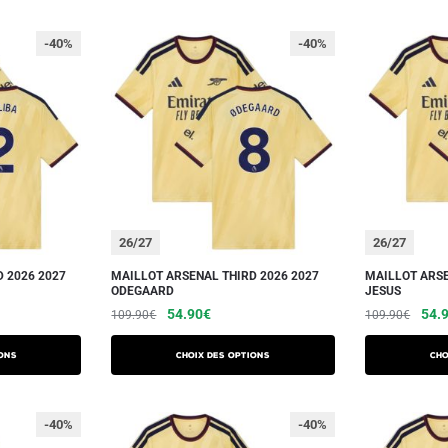
-40%
-40%
26/27
26/27
 2026 2027
MAILLOT ARSENAL THIRD 2026 2027
MAILLOT ARSE
ODEGAARD
JESUS
54.90
€
54.
109.90
€
109.90
€
ons
Choix des options
Cho
-40%
-40%