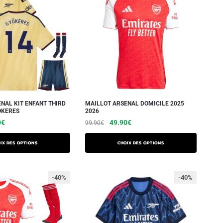
NAL KIT ENFANT THIRD
MAILLOT ARSENAL DOMICILE 2025
OKERES
2026
0
€
49.90
€
99.90
€
ix des options
Choix des options
-40%
-40%