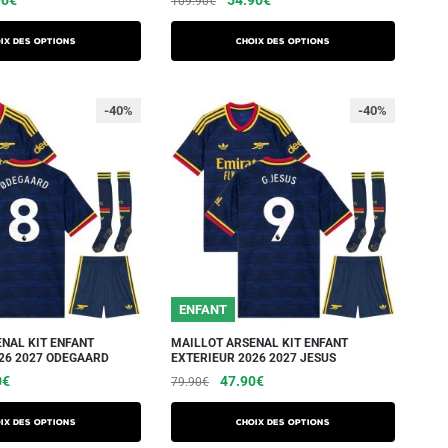
109.90
€
ix des options
Choix des options
-40%
-40%
ENFANT
NAL KIT ENFANT
MAILLOT ARSENAL KIT ENFANT
26 2027 ODEGAARD
EXTERIEUR 2026 2027 JESUS
0
€
47.90
€
79.90
€
ix des options
Choix des options