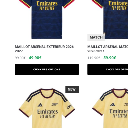
MATCH
MAILLOT ARSENAL EXTERIEUR 2026
MAILLOT ARSENAL MATC
2027
2026 2027
49.90
€
59.90
€
99.90
€
119.90
€
Choix des options
Choix des opti
NEW!
-40%