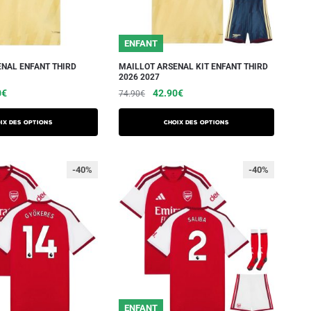
ENFANT
NAL ENFANT THIRD
MAILLOT ARSENAL KIT ENFANT THIRD
2026 2027
0
€
42.90
€
74.90
€
ix des options
Choix des options
-40%
-40%
ENFANT