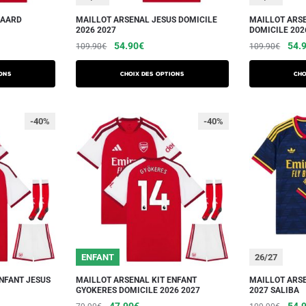
GAARD
MAILLOT ARSENAL JESUS DOMICILE
MAILLOT ARS
2026 2027
DOMICILE 202
54.90
€
54.
109.90
€
109.90
€
ons
Choix des options
Cho
-40%
-40%
ENFANT
26/27
NFANT JESUS
MAILLOT ARSENAL KIT ENFANT
MAILLOT ARSE
GYOKERES DOMICILE 2026 2027
2027 SALIBA
47.90
€
54.