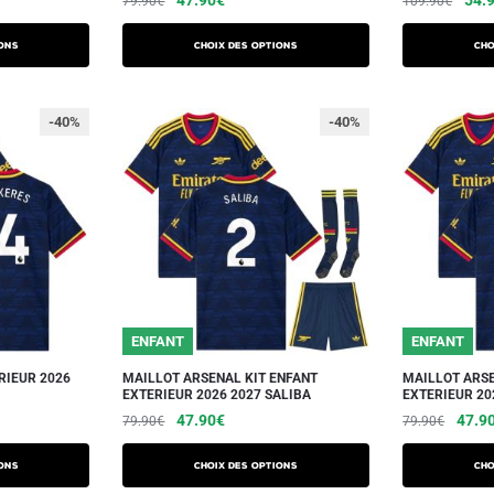
79.90
€
109.90
€
ons
Choix des options
Cho
-40%
-40%
ENFANT
ENFANT
RIEUR 2026
MAILLOT ARSENAL KIT ENFANT
MAILLOT ARSE
EXTERIEUR 2026 2027 SALIBA
EXTERIEUR 20
47.90
€
47.9
79.90
€
79.90
€
ons
Choix des options
Cho