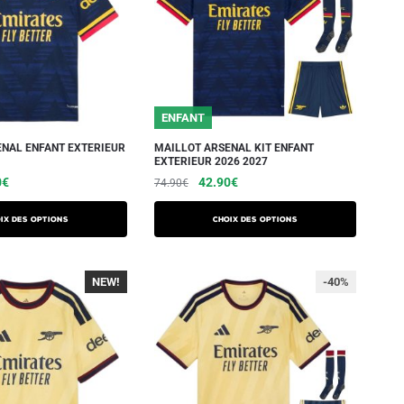
ENFANT
ENAL ENFANT EXTERIEUR
MAILLOT ARSENAL KIT ENFANT
EXTERIEUR 2026 2027
0
€
42.90
€
74.90
€
ix des options
Choix des options
NEW!
-40%
-40%