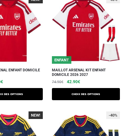
ENFANT
ENAL ENFANT DOMICILE
MAILLOT ARSENAL KIT ENFANT
DOMICILE 2026 2027
0
€
42.90
€
74.90
€
ix des options
Choix des options
NEW!
-40%
-40%