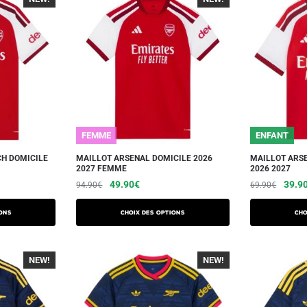
FEMME
ENFANT
H DOMICILE
MAILLOT ARSENAL DOMICILE 2026
MAILLOT ARS
2027 FEMME
2026 2027
49.90
€
39.9
94.90
€
69.90
€
ons
Choix des options
Cho
NEW!
-40%
NEW!
-40%