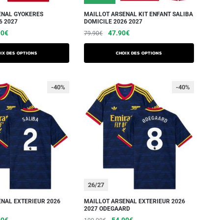
ENAL GYOKERES
MAILLOT ARSENAL KIT ENFANT SALIBA
6 2027
DOMICILE 2026 2027
90
€
47.90
€
79.90
€
ix des options
Choix des options
-40%
-40%
26/27
NAL EXTERIEUR 2026
MAILLOT ARSENAL EXTERIEUR 2026
2027 ODEGAARD
90
€
54.90
€