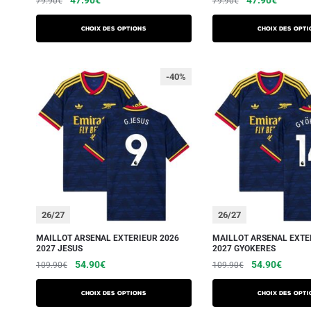
79.90
€
79.90
€
Choix des options
Choix des opti
-40%
26/27
26/27
MAILLOT ARSENAL EXTERIEUR 2026
MAILLOT ARSENAL EXTE
2027 JESUS
2027 GYOKERES
54.90
€
54.90
€
109.90
€
109.90
€
Choix des options
Choix des opti