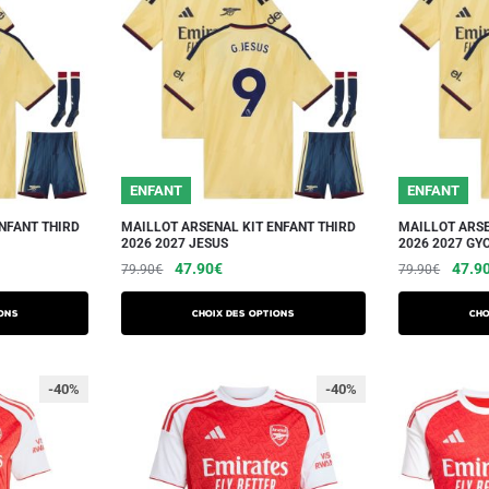
ENFANT
ENFANT
NFANT THIRD
MAILLOT ARSENAL KIT ENFANT THIRD
MAILLOT ARSE
2026 2027 JESUS
2026 2027 GY
47.90
€
47.9
79.90
€
79.90
€
ons
Choix des options
Cho
-40%
-40%