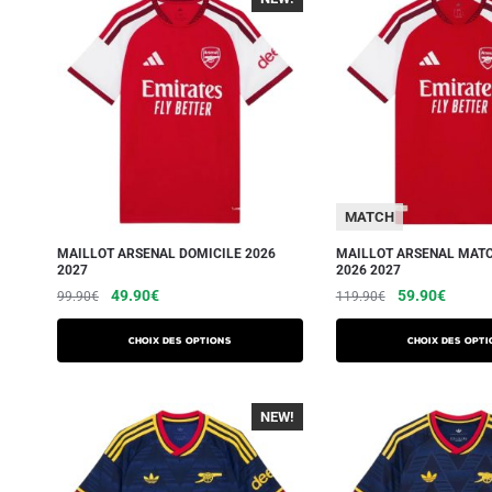
MATCH
MAILLOT ARSENAL DOMICILE 2026
MAILLOT ARSENAL MATC
2027
2026 2027
49.90
€
59.90
€
99.90
€
119.90
€
Choix des options
Choix des opti
NEW!
-40%