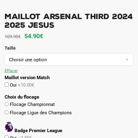
Maillot Arsenal Third 2024
2025 Jesus
Le
Le
54.90
€
109.90
€
prix
prix
Taille
initial
actuel
était :
est :
109.90€.
54.90€.
Effacer
Maillot version Match
Oui
+10.00€
Choix du flocage
Flocage Championnat
Flocage Ligue des Champions
Badge Premier League
Oui
+2.50€