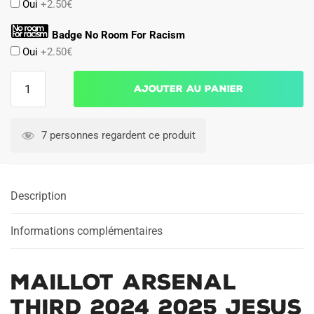
Oui
+2.50€
Badge No Room For Racism
Oui
+2.50€
quantité
Ajouter au panier
de
Maillot
Arsenal
7 personnes regardent ce produit
Third
2024
2025
Description
Jesus
Informations complémentaires
Maillot Arsenal
Third 2024 2025 Jesus