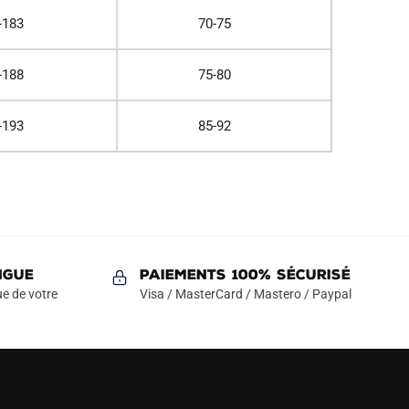
-183
70-75
-188
75-80
-193
85-92
NGUE
Paiements 100% Sécurisé
e de votre
Visa / MasterCard / Mastero / Paypal