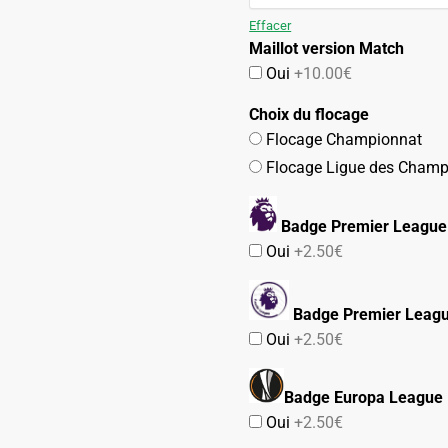
109.90€.
54.90€.
Effacer
Maillot version Match
Oui
+10.00€
Choix du flocage
Flocage Championnat
Flocage Ligue des Champ
Badge Premier League
Oui
+2.50€
Badge Premier Leag
Oui
+2.50€
Badge Europa League
Oui
+2.50€