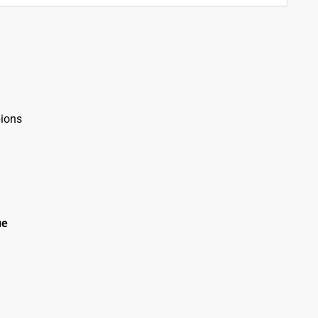
ions
ue