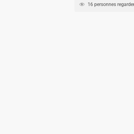
Arsenal
16 personnes regarden
Domicile
2024
2025
Ødegaard