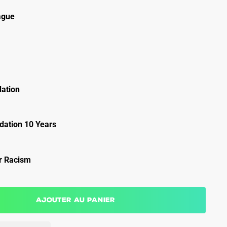
ague
ation
ation 10 Years
r Racism
Ajouter au panier