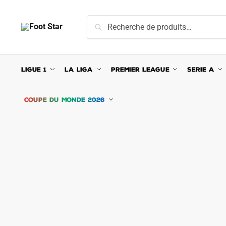
Skip
Skip
to
to
Recherche
Recherche
navigation
content
pour :
LIGUE 1
LA LIGA
PREMIER LEAGUE
SERIE A
COUPE DU MONDE 2026