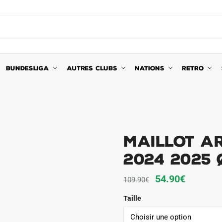
BUNDESLIGA
AUTRES CLUBS
NATIONS
RETRO
Maillot A
2024 2025
Le
Le
54.90
€
109.90
€
prix
prix
Taille
initial
actuel
était :
est :