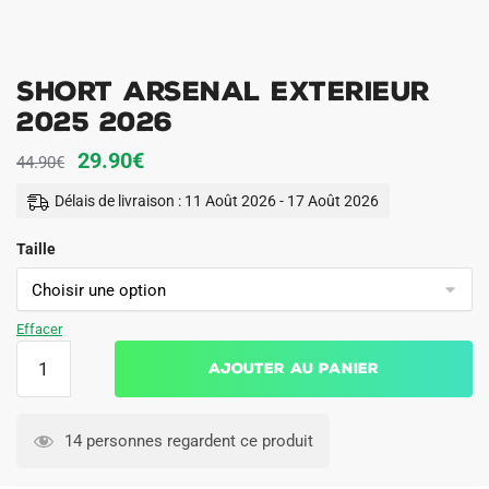
Short Arsenal Exterieur
2025 2026
Le
Le
29.90
€
44.90
€
prix
prix
Délais de livraison : 11 Août 2026 - 17 Août 2026
initial
actuel
Taille
était :
est :
44.90€.
29.90€.
Effacer
quantité
Ajouter au panier
de
Short
Arsenal
14 personnes regardent ce produit
Exterieur
2025