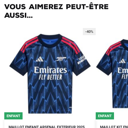
Vous aimerez peut-être
aussi...
-40%
ENFANT
ENFANT
Le
Le
Le
Le
Ce
Ce
MAILLOT ENFANT ARSENAL EXTERIEUR 2025
MAILLOT KIT E