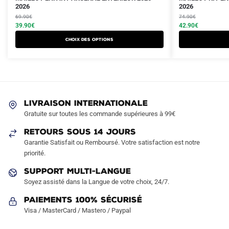
prix
prix
2026
prix
prix
2026
produit
produit
initial
actuel
initial
actuel
69.90
€
74.90
€
a
a
était :
est :
39.90
€
était :
est :
42.90
€
plusieurs
plusieurs
69.90€.
39.90€.
74.90€.
42.90€.
Choix des options
variations.
variations.
Les
Les
options
options
peuvent
peuvent
être
être
LIVRAISON INTERNATIONALE
choisies
choisies
Gratuite sur toutes les commande supérieures à 99€
sur
sur
RETOURS SOUS 14 JOURS
la
la
Garantie Satisfait ou Remboursé. Votre satisfaction est notre
page
page
priorité.
du
du
produit
produit
SUPPORT MULTI-LANGUE
Soyez assisté dans la Langue de votre choix, 24/7.
Paiements 100% Sécurisé
Visa / MasterCard / Mastero / Paypal