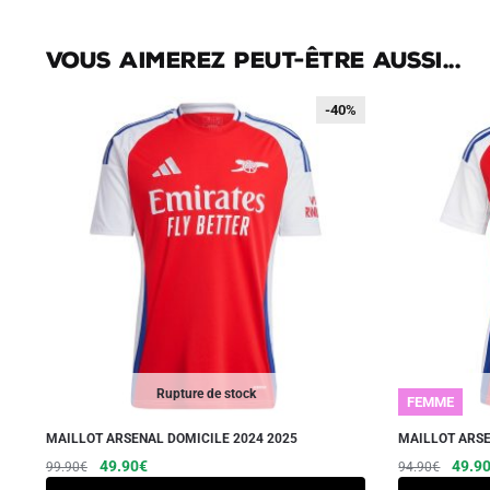
Vous aimerez peut-être aussi...
-40%
-40%
Rupture de stock
FEMME
MAILLOT ARSENAL DOMICILE 2024 2025
MAILLOT ARSE
Le
Le
Ce
Le
49.90
€
49.9
99.90
€
94.90
€
prix
prix
prix