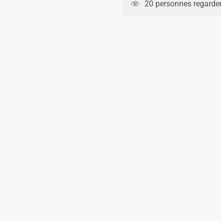
20 personnes regarden
22.90€.
14.90€.