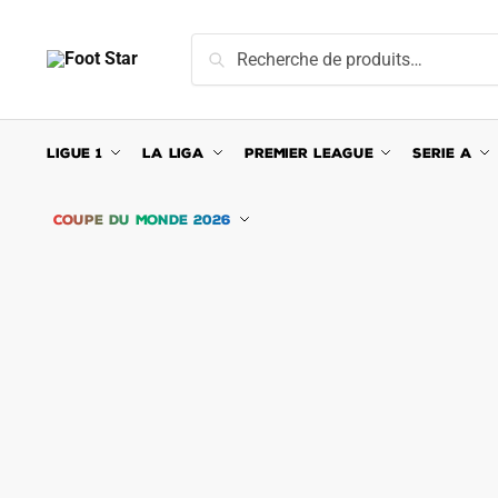
Skip
Skip
to
to
Recherche
Recherche
navigation
content
pour :
LIGUE 1
LA LIGA
PREMIER LEAGUE
SERIE A
COUPE DU MONDE 2026