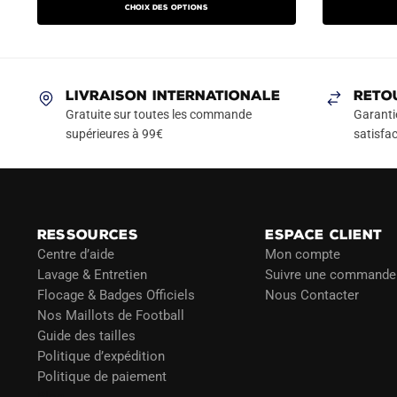
produit
Choix des options
initial
actuel
initial
a
était :
est :
était :
plusieurs
99.90€.
49.90€.
94.90
variations.
Les
LIVRAISON INTERNATIONALE
RETO
options
Gratuite sur toutes les commande
Garanti
peuvent
supérieures à 99€
satisfac
être
choisies
sur
la
RESSOURCES
ESPACE CLIENT
page
Centre d’aide
Mon compte
du
Lavage & Entretien
Suivre une commande
produit
Flocage & Badges Officiels
Nous Contacter
Nos Maillots de Football
Guide des tailles
Politique d’expédition
Politique de paiement
Blog