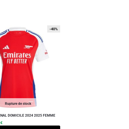
-40%
-40%
Rupture de stock
NAL DOMICILE 2024 2025 FEMME
Le
0
€
prix