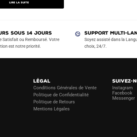
Lire la suite
actuel
est :
€.
49.90€.
URS SOUS 14 JOURS
SUPPORT MULTI-LA
e Satisfait ou Remboursé. Votre
Soyez assisté dans la Langu
tion est notre priorité.
choix, 24/7.
LÉGAL
SUIVEZ-
Conditions Générales de Vente
Instagram
Facebook
Politique de Confidentialité
Messenger
Politique de Retours
Mentions Légales