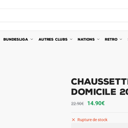
BUNDESLIGA
AUTRES CLUBS
NATIONS
RETRO
Chaussett
Domicile 2
Le
Le
14.90
€
22.90
€
prix
prix
initial
actuel
Rupture de stock
était :
est :