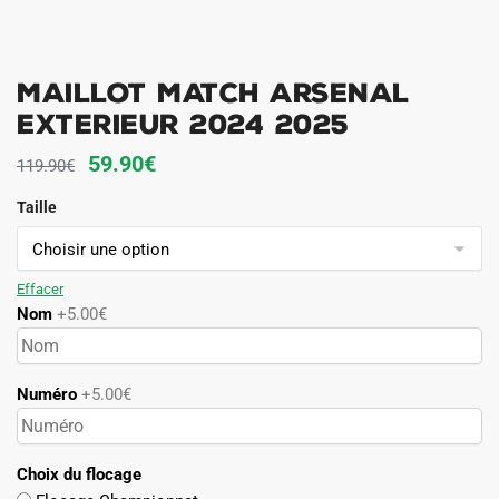
Maillot Match Arsenal
Exterieur 2024 2025
Le
Le
59.90
€
119.90
€
prix
prix
Taille
initial
actuel
était :
est :
119.90€.
59.90€.
Effacer
Nom
+5.00€
Numéro
+5.00€
Choix du flocage