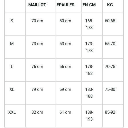
MAILLOT
EPAULES
EN CM
KG
S
70 cm
50 cm
168-
60-65
173
M
73 cm
53 cm
173-
65-70
178
L
76 cm
56 cm
178-
70-75
183
XL
79 cm
59 cm
183-
75-80
188
XXL
82 cm
61 cm
188-
85-92
193