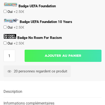
Badge UEFA Foundation
Oui
+2.50€
Badge UEFA Foundation 10 Years
Oui
+2.50€
Badge No Room For Racism
Oui
+2.50€
quantité
Ajouter au panier
de
Maillot
Match
20 personnes regardent ce produit
Arsenal
Exterieur
2024
Description
2025
Informations complémentaires