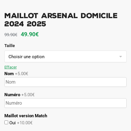
Maillot Arsenal Domicile
2024 2025
Le
Le
49.90
€
99.90
€
prix
prix
Taille
initial
actuel
était :
est :
99.90€.
49.90€.
Effacer
Nom
+5.00€
Numéro
+5.00€
Maillot version Match
Oui
+10.00€