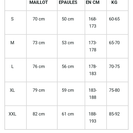
MAILLOT
EPAULES
EN CM
KG
S
70 cm
50 cm
168-
60-65
173
M
73 cm
53 cm
173-
65-70
178
L
76 cm
56 cm
178-
70-75
183
XL
79 cm
59 cm
183-
75-80
188
XXL
82 cm
61 cm
188-
85-92
193