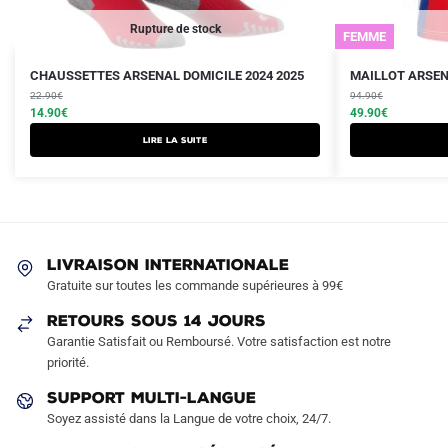
Rupture de stock
FEMME
Le
Le
Le
Le
Ce
CHAUSSETTES ARSENAL DOMICILE 2024 2025
MAILLOT ARSEN
prix
prix
prix
prix
22.90
€
produit
94.90
€
initial
actuel
initial
actuel
14.90
€
49.90
€
a
était :
est :
était :
est :
Lire la suite
plusieurs
22.90€.
14.90€.
94.90€.
49.90€.
variations.
Les
options
peuvent
LIVRAISON INTERNATIONALE
être
Gratuite sur toutes les commande supérieures à 99€
choisies
sur
RETOURS SOUS 14 JOURS
la
Garantie Satisfait ou Remboursé. Votre satisfaction est notre
page
priorité.
du
SUPPORT MULTI-LANGUE
produit
Soyez assisté dans la Langue de votre choix, 24/7.