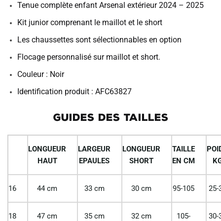
Tenue complète enfant Arsenal extérieur 2024 – 2025
Kit junior comprenant le maillot et le short
Les chaussettes sont sélectionnables en option
Flocage personnalisé sur maillot et short.
Couleur : Noir
Identification produit : AFC63827
GUIDES DES TAILLES
LONGUEUR
LARGEUR
LONGUEUR
TAILLE
POI
HAUT
EPAULES
SHORT
EN CM
K
16
44 cm
33 cm
30 cm
95-105
25-
18
47 cm
35 cm
32 cm
105-
30-