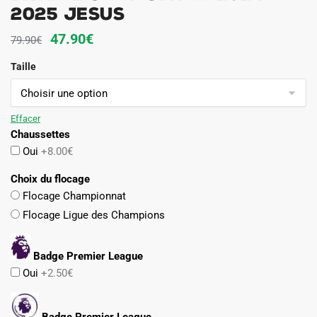
2025 Jesus
Le
Le
47.90
€
79.90
€
prix
prix
Taille
initial
actuel
était :
est :
79.90€.
47.90€.
Effacer
Chaussettes
Oui
+8.00€
Choix du flocage
Flocage Championnat
Flocage Ligue des Champions
Badge Premier League
Oui
+2.50€
Badge Premier League