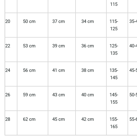
115
20
50 cm
37 cm
34 cm
115-
35-
125
22
53 cm
39 cm
36 cm
125-
40-
135
24
56 cm
41 cm
38 cm
135-
45-
145
26
59 cm
43 cm
40 cm
145-
50-
155
28
62 cm
45 cm
42 cm
155-
55-
165