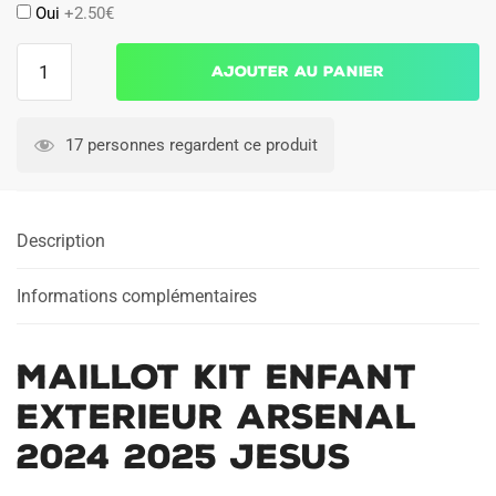
Oui
+2.50€
quantité
Ajouter au panier
de
Maillot
Kit
17 personnes regardent ce produit
Enfant
Exterieur
Arsenal
Description
2024
2025
Jesus
Informations complémentaires
Maillot Kit Enfant
Exterieur Arsenal
2024 2025 Jesus