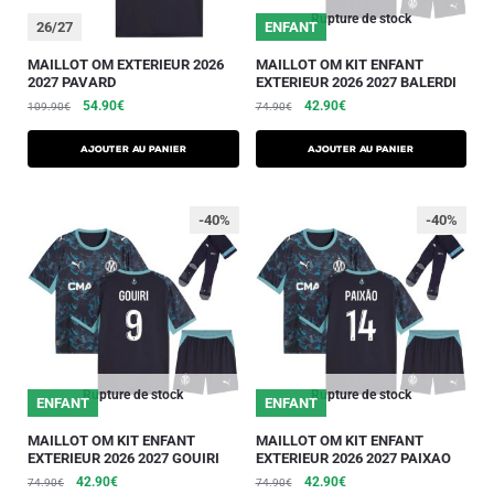
Rupture de stock
26/27
ENFANT
MAILLOT OM EXTERIEUR 2026
MAILLOT OM KIT ENFANT
2027 PAVARD
EXTERIEUR 2026 2027 BALERDI
54.90
€
42.90
€
109.90
€
74.90
€
AJOUTER AU PANIER
AJOUTER AU PANIER
-40%
-40%
Rupture de stock
Rupture de stock
ENFANT
ENFANT
MAILLOT OM KIT ENFANT
MAILLOT OM KIT ENFANT
EXTERIEUR 2026 2027 GOUIRI
EXTERIEUR 2026 2027 PAIXAO
42.90
€
42.90
€
74.90
€
74.90
€