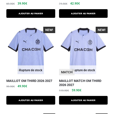
39.90
€
42.90
€
69.90
€
74.90
€
AJOUTER AU PANIER
AJOUTER AU PANIER
NEW!
-40%
NEW!
-40%
Rupture de stock
Rupture de stock
MATCH
MAILLOT OM THIRD 2026 2027
MAILLOT MATCH OM THIRD
2026 2027
49.90
€
99.90
€
59.90
€
119.90
€
AJOUTER AU PANIER
AJOUTER AU PANIER