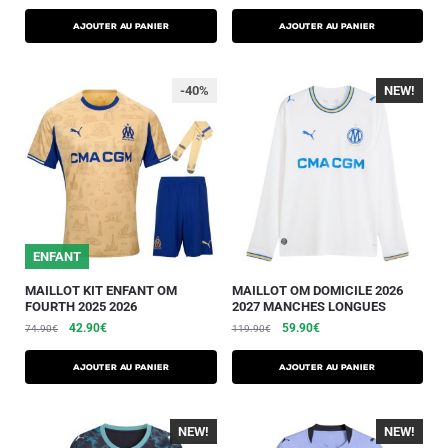
AJOUTER AU PANIER
AJOUTER AU PANIER
-40%
NEW!
-40%
ENFANT
MAILLOT KIT ENFANT OM
MAILLOT OM DOMICILE 2026
FOURTH 2025 2026
2027 MANCHES LONGUES
42.90
€
59.90
€
74.90
€
119.90
€
AJOUTER AU PANIER
AJOUTER AU PANIER
NEW!
-40%
NEW!
-40%