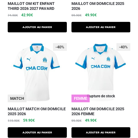
MAILLOT OM KIT ENFANT
MAILLOT OM DOMICILE 2025
THIRD 2026 2027 PAVARD
2026
42.90
€
49.90
€
74.90
€
99.90
€
AJOUTER AU PANIER
AJOUTER AU PANIER
-40%
-40%
Rupture de stock
MATCH
FEMME
MAILLOT MATCH OM DOMICILE
MAILLOT OM DOMICILE 2025
2025 2026
2026 FEMME
59.90
€
49.90
€
119.90
€
99.90
€
AJOUTER AU PANIER
AJOUTER AU PANIER