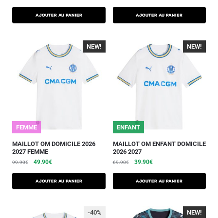
AJOUTER AU PANIER
AJOUTER AU PANIER
NEW!
-40%
NEW!
-40%
FEMME
ENFANT
MAILLOT OM DOMICILE 2026
MAILLOT OM ENFANT DOMICILE
2027 FEMME
2026 2027
49.90
€
39.90
€
99.90
€
69.90
€
AJOUTER AU PANIER
AJOUTER AU PANIER
-40%
NEW!
-40%