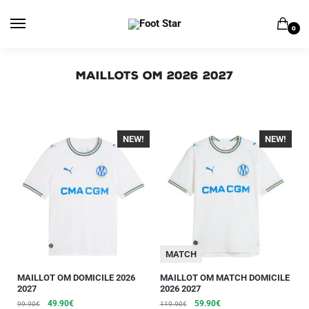
0
Maillots OM 2026 2027
NEW!
-40%
NEW!
-40%
MATCH
MAILLOT OM DOMICILE 2026
MAILLOT OM MATCH DOMICILE
2027
2026 2027
49.90
€
59.90
€
99.90
€
119.90
€