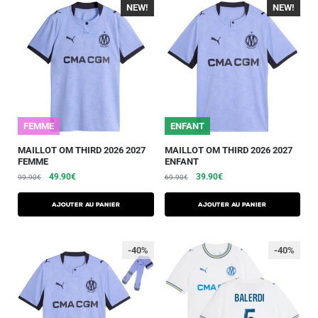
NEW!
-40%
NEW!
-40%
FEMME
ENFANT
MAILLOT OM THIRD 2026 2027
MAILLOT OM THIRD 2026 2027
FEMME
ENFANT
49.90
€
39.90
€
99.90
€
69.90
€
AJOUTER AU PANIER
AJOUTER AU PANIER
-40%
-40%