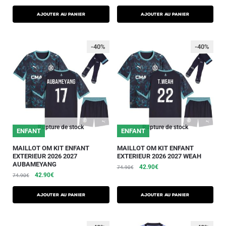
AJOUTER AU PANIER
AJOUTER AU PANIER
-40%
-40%
Rupture de stock
Rupture de stock
ENFANT
ENFANT
MAILLOT OM KIT ENFANT
MAILLOT OM KIT ENFANT
EXTERIEUR 2026 2027
EXTERIEUR 2026 2027 WEAH
AUBAMEYANG
42.90
€
74.90
€
42.90
€
74.90
€
AJOUTER AU PANIER
AJOUTER AU PANIER