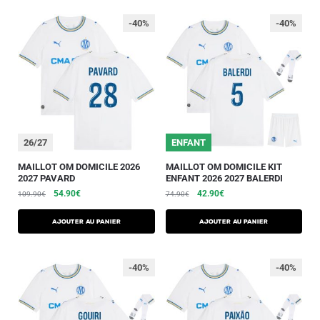
-40%
-40%
26/27
ENFANT
MAILLOT OM DOMICILE 2026
MAILLOT OM DOMICILE KIT
2027 PAVARD
ENFANT 2026 2027 BALERDI
54.90
€
42.90
€
109.90
€
74.90
€
AJOUTER AU PANIER
AJOUTER AU PANIER
-40%
-40%