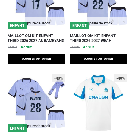
Rupture de stock
Rupture de stock
ENFANT
ENFANT
MAILLOT OM KIT ENFANT
MAILLOT OM KIT ENFANT
THIRD 2026 2027 AUBAMEYANG
THIRD 2026 2027 WEAH
42.90
€
42.90
€
74.90
€
74.90
€
AJOUTER AU PANIER
AJOUTER AU PANIER
-40%
-40%
Rupture de stock
ENFANT