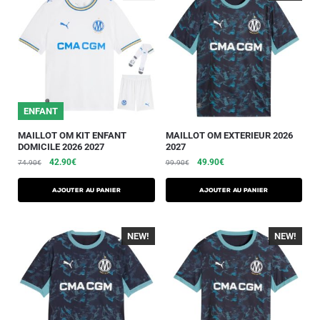
ENFANT
MAILLOT OM KIT ENFANT
MAILLOT OM EXTERIEUR 2026
DOMICILE 2026 2027
2027
42.90
€
49.90
€
74.90
€
99.90
€
AJOUTER AU PANIER
AJOUTER AU PANIER
NEW!
-40%
NEW!
-40%