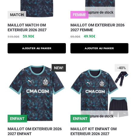
Rupture de stock
MATCH
FEMME
MAILLOT MATCH OM
MAILLOT OM EXTERIEUR 2026
EXTERIEUR 2026 2027
2027 FEMME
59.90
€
49.90
€
119.90
€
99.90
€
AJOUTER AU PANIER
AJOUTER AU PANIER
NEW!
-40%
-40%
Rupture de stock
ENFANT
ENFANT
MAILLOT OM EXTERIEUR 2026
MAILLOT KIT ENFANT OM
2027 ENFANT
EXTERIEUR 2026 2027