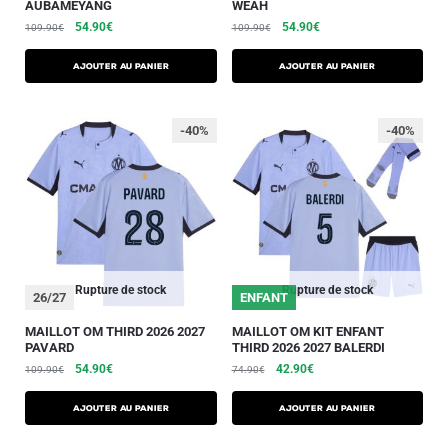
AUBAMEYANG
WEAH
54.90
€
54.90
€
109.90
€
109.90
€
AJOUTER AU PANIER
AJOUTER AU PANIER
-40%
-40%
Rupture de stock
Rupture de stock
26/27
ENFANT
MAILLOT OM THIRD 2026 2027
MAILLOT OM KIT ENFANT
PAVARD
THIRD 2026 2027 BALERDI
54.90
€
42.90
€
109.90
€
74.90
€
AJOUTER AU PANIER
AJOUTER AU PANIER