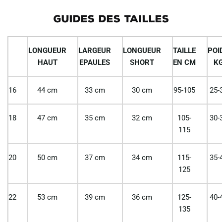
GUIDES DES TAILLES
LONGUEUR
LARGEUR
LONGUEUR
TAILLE
POI
HAUT
EPAULES
SHORT
EN CM
K
16
44 cm
33 cm
30 cm
95-105
25-
18
47 cm
35 cm
32 cm
105-
30-
115
20
50 cm
37 cm
34 cm
115-
35-
125
22
53 cm
39 cm
36 cm
125-
40-
135