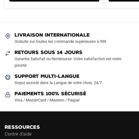
variations.
variations.
Les
Les
options
options
peuvent
peuvent
LIVRAISON INTERNATIONALE
être
être
Gratuite sur toutes les commande supérieures à 99€
choisies
choisies
sur
sur
RETOURS SOUS 14 JOURS
la
la
Garantie Satisfait ou Remboursé. Votre satisfaction est notre
page
page
priorité.
du
du
SUPPORT MULTI-LANGUE
produit
produit
Soyez assisté dans la Langue de votre choix, 24/7.
Paiements 100% Sécurisé
Visa / MasterCard / Mastero / Paypal
RESSOURCES
Centre d’aide