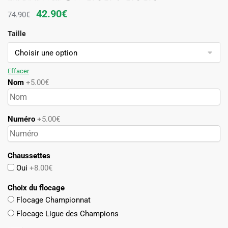
Le
Le
42.90
€
74.90
€
prix
prix
Taille
initial
actuel
était :
est :
74.90€.
42.90€.
Effacer
Nom
+5.00€
Numéro
+5.00€
Chaussettes
Oui
+8.00€
Choix du flocage
Flocage Championnat
Flocage Ligue des Champions