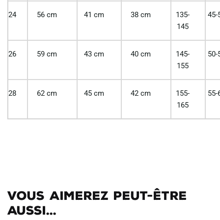
24
56 cm
41 cm
38 cm
135-
45-
145
26
59 cm
43 cm
40 cm
145-
50-
155
28
62 cm
45 cm
42 cm
155-
55-
165
Vous aimerez peut-être
aussi...