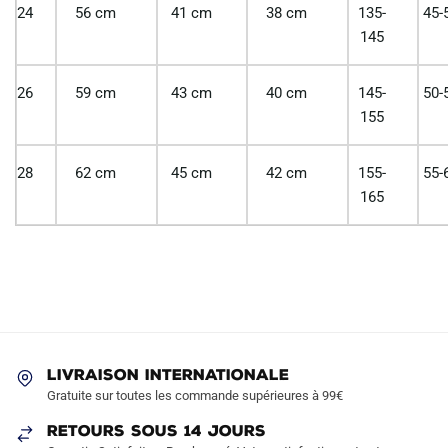
24
56 cm
41 cm
38 cm
135-
45-
145
26
59 cm
43 cm
40 cm
145-
50-
155
28
62 cm
45 cm
42 cm
155-
55-
165
LIVRAISON INTERNATIONALE
Gratuite sur toutes les commande supérieures à 99€
RETOURS SOUS 14 JOURS