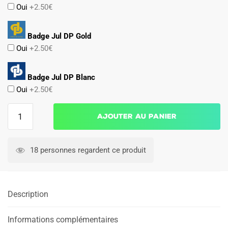
Oui
+2.50€
Badge Jul DP Gold
Oui
+2.50€
Badge Jul DP Blanc
Oui
+2.50€
quantité
Ajouter au panier
de
Maillot
Kit
18 personnes regardent ce produit
Enfant
OM
Domicile
Description
2025
2026
Aubameyang
Informations complémentaires