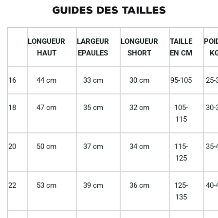
GUIDES DES TAILLES
LONGUEUR
LARGEUR
LONGUEUR
TAILLE
POI
HAUT
EPAULES
SHORT
EN CM
K
16
44 cm
33 cm
30 cm
95-105
25-
18
47 cm
35 cm
32 cm
105-
30-
115
20
50 cm
37 cm
34 cm
115-
35-
125
22
53 cm
39 cm
36 cm
125-
40-
135