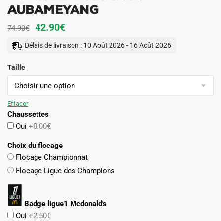
Aubameyang
Le
Le
42.90
€
74.90
€
prix
prix
Délais de livraison : 10 Août 2026 - 16 Août 2026
initial
actuel
Taille
était :
est :
74.90€.
42.90€.
Effacer
Chaussettes
Oui
+8.00€
Choix du flocage
Flocage Championnat
Flocage Ligue des Champions
Badge ligue1 Mcdonald's
Oui
+2.50€