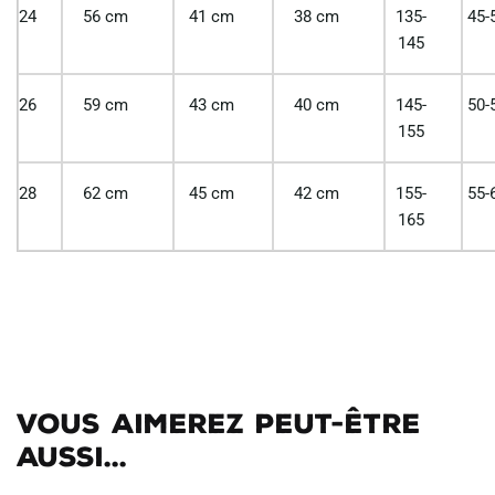
24
56 cm
41 cm
38 cm
135-
45-
145
26
59 cm
43 cm
40 cm
145-
50-
155
28
62 cm
45 cm
42 cm
155-
55-
165
Vous aimerez peut-être
aussi...