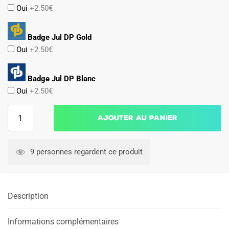
Oui
+2.50€
Badge Jul DP Gold
Oui
+2.50€
Badge Jul DP Blanc
Oui
+2.50€
quantité
Ajouter au panier
de
Maillot
Kit
9 personnes regardent ce produit
Enfant
OM
Third
Description
2025
2026
Harit
Informations complémentaires