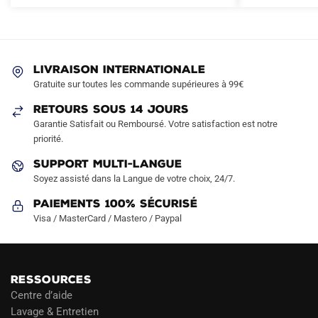
variations.
Les
options
peuvent
LIVRAISON INTERNATIONALE
être
Gratuite sur toutes les commande supérieures à 99€
choisies
sur
RETOURS SOUS 14 JOURS
la
Garantie Satisfait ou Remboursé. Votre satisfaction est notre
page
priorité.
du
SUPPORT MULTI-LANGUE
produit
Soyez assisté dans la Langue de votre choix, 24/7.
Paiements 100% Sécurisé
Visa / MasterCard / Mastero / Paypal
RESSOURCES
Centre d’aide
Lavage & Entretien