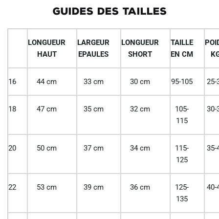
GUIDES DES TAILLES
LONGUEUR
LARGEUR
LONGUEUR
TAILLE
POI
HAUT
EPAULES
SHORT
EN CM
K
16
44 cm
33 cm
30 cm
95-105
25-
18
47 cm
35 cm
32 cm
105-
30-
115
20
50 cm
37 cm
34 cm
115-
35-
125
22
53 cm
39 cm
36 cm
125-
40-
135