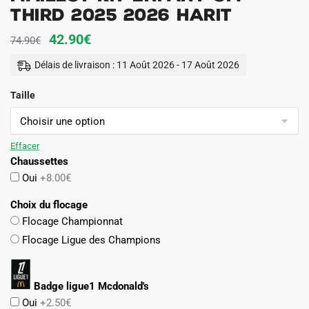
Third 2025 2026 Harit
Le
Le
42.90
€
74.90
€
prix
prix
Délais de livraison : 11 Août 2026 - 17 Août 2026
initial
actuel
Taille
était :
est :
74.90€.
42.90€.
Effacer
Chaussettes
Oui
+8.00€
Choix du flocage
Flocage Championnat
Flocage Ligue des Champions
Badge ligue1 Mcdonald's
Oui
+2.50€