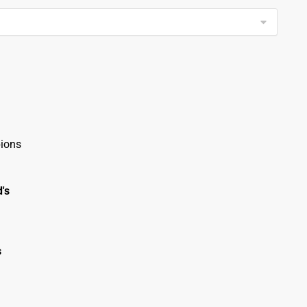
ions
's
s