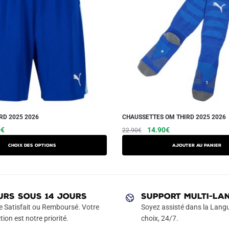
RD 2025 2026
CHAUSSETTES OM THIRD 2025 2026
Le
Ce
Le
Le
0
€
14.90
€
22.90
€
prix
prix
prix
produit
Choix des options
Ajouter au panier
actuel
initial
actuel
a
est :
était :
est :
plusieurs
€.
29.90€.
22.90€.
14.90€.
variations.
Les
URS SOUS 14 JOURS
SUPPORT MULTI-LA
options
e Satisfait ou Remboursé. Votre
Soyez assisté dans la Langu
peuvent
tion est notre priorité.
choix, 24/7.