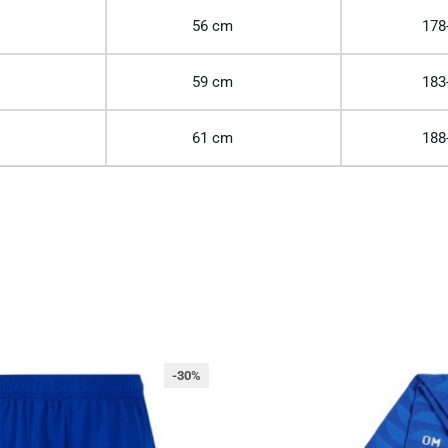
56 cm
178
59 cm
183
61 cm
188
-30%