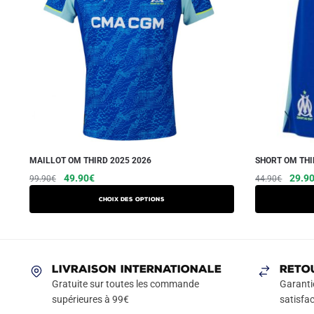
MAILLOT OM THIRD 2025 2026
SHORT OM THI
Le
Le
Ce
Le
49.90
€
29.9
99.90
€
44.90
€
prix
prix
prix
produit
Choix des options
initial
actuel
initial
a
était :
est :
était :
plusieurs
99.90€.
49.90€.
44.90
variations.
Les
LIVRAISON INTERNATIONALE
RETO
options
Gratuite sur toutes les commande
Garanti
peuvent
supérieures à 99€
satisfac