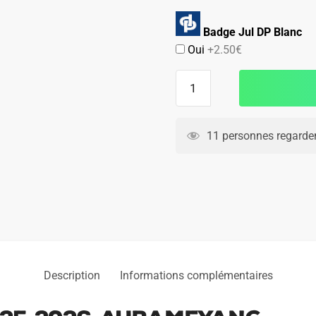
Badge Jul DP Blanc
Oui
+2.50€
quantité
de
Maillot
OM
11 personnes regarden
Third
2025
2026
Aubameyang
Description
Informations complémentaires