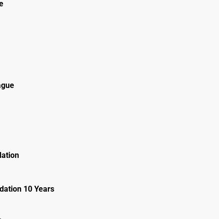
e
ague
ation
ation 10 Years