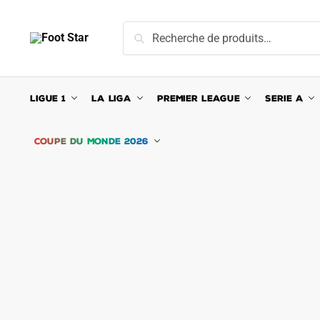
Skip
Skip
to
to
Recherche
Recherche
navigation
content
pour :
LIGUE 1
LA LIGA
PREMIER LEAGUE
SERIE A
COUPE DU MONDE 2026