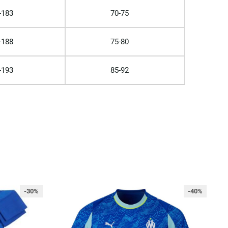
-183
70-75
-188
75-80
-193
85-92
-30%
-40%