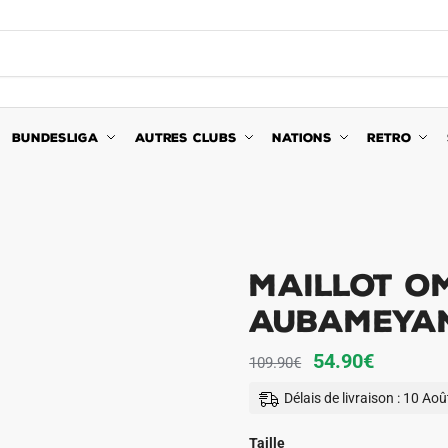
BUNDESLIGA
AUTRES CLUBS
NATIONS
RETRO
Maillot OM
Aubameya
Le
Le
54.90
€
109.90
€
prix
prix
Délais de livraison : 10 Ao
initial
actuel
était :
est :
Taille