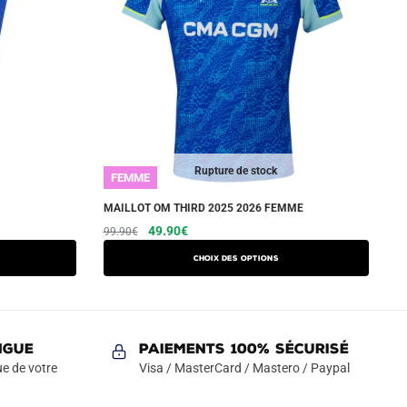
Rupture de stock
FEMME
MAILLOT OM THIRD 2025 2026 FEMME
Le
Le
Ce
49.90
€
99.90
€
prix
prix
produit
Choix des options
initial
actuel
a
était :
est :
plusieurs
99.90€.
49.90€.
variations.
Les
NGUE
Paiements 100% Sécurisé
options
e de votre
Visa / MasterCard / Mastero / Paypal
peuvent