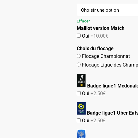
109.90€.
54.90€.
Effacer
Maillot version Match
Oui
+10.00€
Choix du flocage
Flocage Championnat
Flocage Ligue des Champ
Badge ligue1 Mcdonald
Oui
+2.50€
Badge ligue1 Uber Eat
Oui
+2.50€