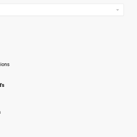
ions
's
s