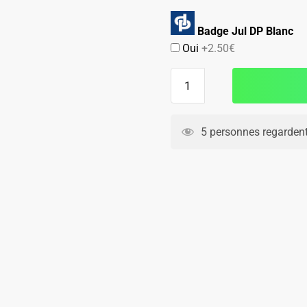
Badge Jul DP Blanc
Oui
+2.50€
quantité
de
Maillot
Kit
5 personnes regardent
Enfant
OM
Domicile
2025
2026
Harit