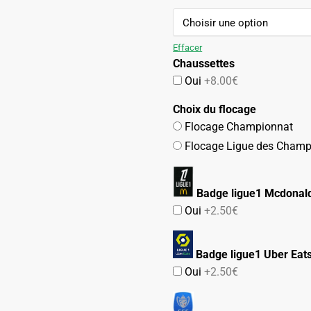
74.90€.
42.90€.
Effacer
Chaussettes
Oui
+8.00€
Choix du flocage
Flocage Championnat
Flocage Ligue des Champ
Badge ligue1 Mcdonald
Oui
+2.50€
Badge ligue1 Uber Eat
Oui
+2.50€