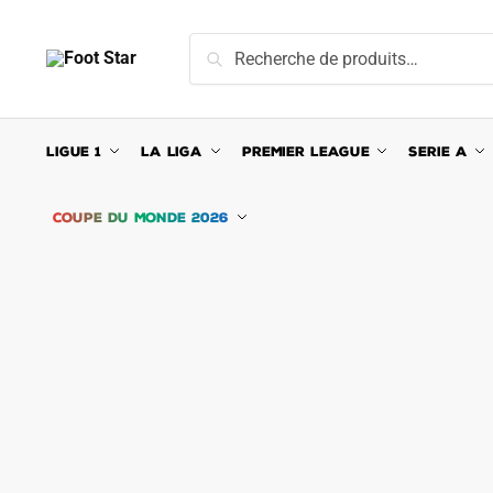
Skip
Skip
to
to
Recherche
Recherche
navigation
content
pour :
LIGUE 1
LA LIGA
PREMIER LEAGUE
SERIE A
COUPE DU MONDE 2026