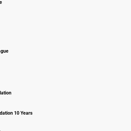
e
ague
ation
ation 10 Years