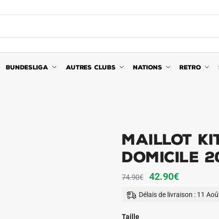
BUNDESLIGA
AUTRES CLUBS
NATIONS
RETRO
Maillot K
Domicile 2
Le
Le
42.90
€
74.90
€
prix
prix
Délais de livraison : 11 Ao
initial
actuel
était :
est :
Taille