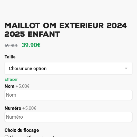
Maillot OM Exterieur 2024
2025 Enfant
Le
Le
39.90
€
69.90
€
prix
prix
Taille
initial
actuel
était :
est :
69.90€.
39.90€.
Effacer
Nom
+5.00€
Numéro
+5.00€
Choix du flocage