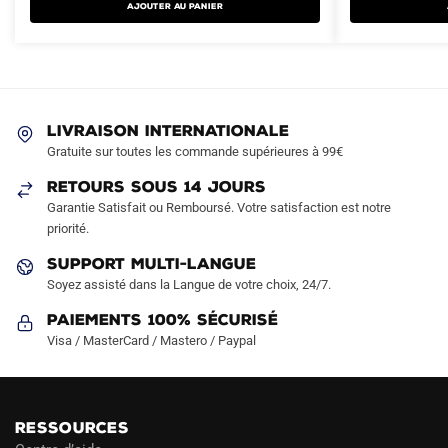
AJOUTER AU PANIER
plusieurs
plusieurs
44.90€.
29.90€.
99.90€.
49.90€.
variations.
variations.
Les
Les
options
options
peuvent
peuvent
LIVRAISON INTERNATIONALE
être
être
Gratuite sur toutes les commande supérieures à 99€
choisies
choisies
sur
sur
RETOURS SOUS 14 JOURS
la
la
Garantie Satisfait ou Remboursé. Votre satisfaction est notre
page
page
priorité.
du
du
SUPPORT MULTI-LANGUE
produit
produit
Soyez assisté dans la Langue de votre choix, 24/7.
Paiements 100% Sécurisé
Visa / MasterCard / Mastero / Paypal
RESSOURCES