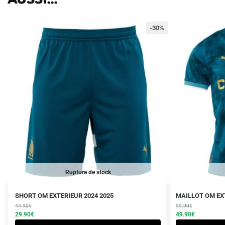
-30%
Rupture de stock
Le
Le
Le
Le
Ce
Ce
SHORT OM EXTERIEUR 2024 2025
MAILLOT OM EXT
prix
prix
prix
prix
produit
44.90
€
produit
99.90
€
initial
actuel
initial
actuel
29.90
€
49.90
€
a
a
était :
est :
était :
est :