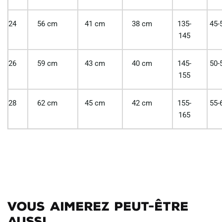
24
56 cm
41 cm
38 cm
135-
45-
145
26
59 cm
43 cm
40 cm
145-
50-
155
28
62 cm
45 cm
42 cm
155-
55-
165
Vous aimerez peut-être
aussi...