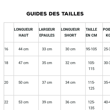
GUIDES DES TAILLES
LONGUEUR
LARGEUR
LONGUEUR
TAILLE
POI
HAUT
EPAULES
SHORT
EN CM
K
16
44 cm
33 cm
30 cm
95-105
25-
18
47 cm
35 cm
32 cm
105-
30-
115
20
50 cm
37 cm
34 cm
115-
35-
125
22
53 cm
39 cm
36 cm
125-
40-
135