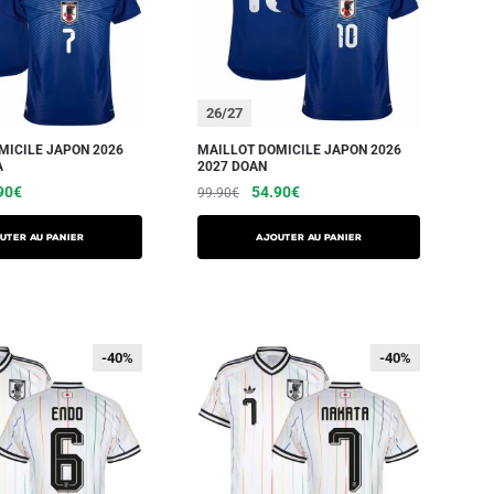
26/27
MICILE JAPON 2026
MAILLOT DOMICILE JAPON 2026
A
2027 DOAN
90
€
54.90
€
99.90
€
UTER AU PANIER
AJOUTER AU PANIER
-40%
-40%
-40%
-40%