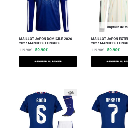
Rupture de s
MAILLOT JAPON DOMICILE 2026
MAILLOT JAPON EXTE
2027 MANCHES LONGUES
2027 MANCHES LONG
59.90
€
59.90
€
119.90
€
119.90
€
AJOUTER AU PANIER
AJOUTER AU PA
-40%