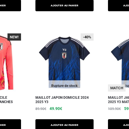
NIER
AJOUTER AU PANIER
AJO
NEW!
-40%
-40%
-40%
Rupture de stock
Rup
MATCH
CILE
MAILLOT JAPON DOMICILE 2024
MAILLOT JA
MANCHES
2025 Y3
2025 Y3 MA
49.90
€
59
89.90
€
109.90
€
NIER
AJOUTER AU PANIER
AJO