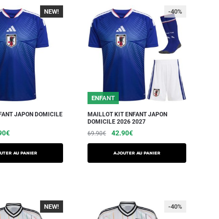
NEW!
-40%
-40%
ENFANT
FANT JAPON DOMICILE
MAILLOT KIT ENFANT JAPON
DOMICILE 2026 2027
90
€
42.90
€
69.90
€
UTER AU PANIER
AJOUTER AU PANIER
NEW!
-40%
-40%