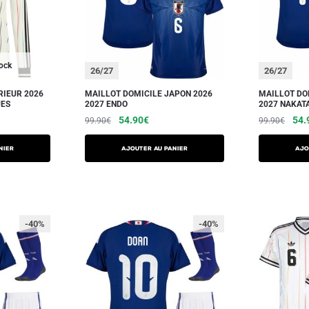
tock
26/27
26/27
RIEUR 2026
MAILLOT DOMICILE JAPON 2026
MAILLOT DO
UES
2027 ENDO
2027 NAKAT
54.90
€
54.
99.90
€
99.90
€
NIER
AJOUTER AU PANIER
AJO
-40%
-40%