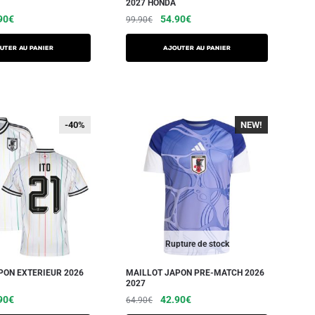
2027 HONDA
90
€
54.90
€
99.90
€
UTER AU PANIER
AJOUTER AU PANIER
-40%
-40%
NEW!
-40%
Rupture de stock
PON EXTERIEUR 2026
MAILLOT JAPON PRE-MATCH 2026
2027
90
€
42.90
€
64.90
€