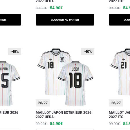
2027 UEDA
2027 ITO
54.90
€
54.
99.90
€
99.90
€
NIER
AJOUTER AU PANIER
AJO
-40%
-40%
-40%
-40%
26/27
26/27
RIEUR 2026
MAILLOT JAPON EXTERIEUR 2026
MAILLOT JA
2027 UEDA
2027 ITO
54.90
€
54.
99.90
€
99.90
€