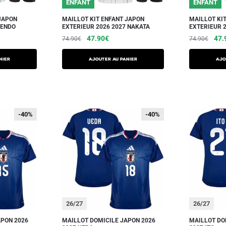
ENFANT
ENFANT
JAPON
MAILLOT KIT ENFANT JAPON
MAILLOT KI
 ENDO
EXTERIEUR 2026 2027 NAKATA
EXTERIEUR 
47.90
€
47.
74.90
€
74.90
€
NIER
AJOUTER AU PANIER
AJO
-40%
-40%
-40%
-40%
26/27
26/27
APON 2026
MAILLOT DOMICILE JAPON 2026
MAILLOT DO