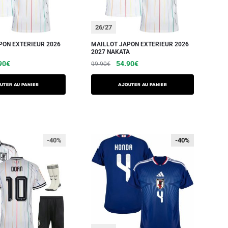
26/27
PON EXTERIEUR 2026
MAILLOT JAPON EXTERIEUR 2026
2027 NAKATA
90
€
54.90
€
99.90
€
UTER AU PANIER
AJOUTER AU PANIER
-40%
-40%
-40%