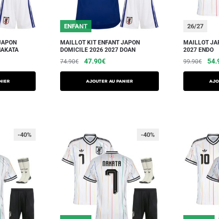
ENFANT
26/27
JAPON
MAILLOT KIT ENFANT JAPON
MAILLOT JA
NAKATA
DOMICILE 2026 2027 DOAN
2027 ENDO
47.90
€
54.
74.90
€
99.90
€
NIER
AJOUTER AU PANIER
AJO
-40%
-40%