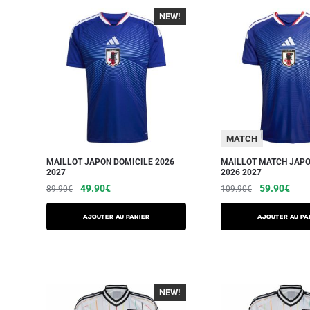
NEW!
-40%
MATCH
MAILLOT JAPON DOMICILE 2026
MAILLOT MATCH JAPO
2027
2026 2027
49.90
€
59.90
€
89.90
€
109.90
€
AJOUTER AU PANIER
AJOUTER AU PA
NEW!
-40%