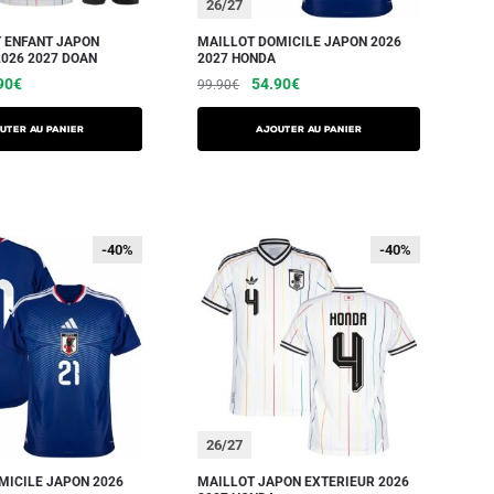
26/27
T ENFANT JAPON
MAILLOT DOMICILE JAPON 2026
2026 2027 DOAN
2027 HONDA
90
€
54.90
€
99.90
€
UTER AU PANIER
AJOUTER AU PANIER
-40%
-40%
-40%
-40%
26/27
MICILE JAPON 2026
MAILLOT JAPON EXTERIEUR 2026