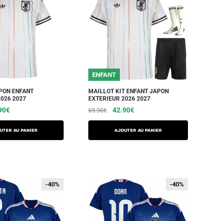
ENFANT
PON ENFANT
MAILLOT KIT ENFANT JAPON
026 2027
EXTERIEUR 2026 2027
90
€
42.90
€
69.90
€
UTER AU PANIER
AJOUTER AU PANIER
-40%
-40%
-40%
-40%