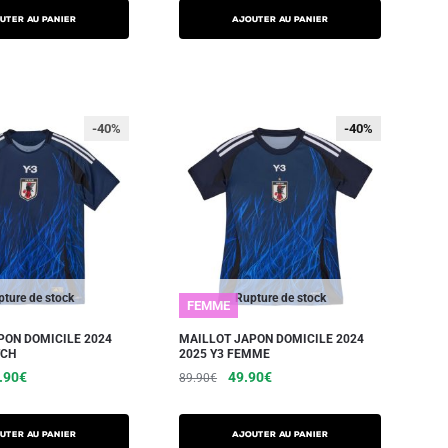
UTER AU PANIER
AJOUTER AU PANIER
-40%
-40%
-40%
ture de stock
Rupture de stock
FEMME
PON DOMICILE 2024
MAILLOT JAPON DOMICILE 2024
TCH
2025 Y3 FEMME
.90
€
49.90
€
89.90
€
UTER AU PANIER
AJOUTER AU PANIER