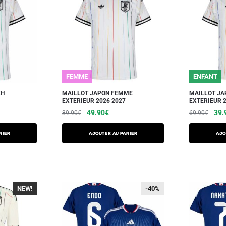
FEMME
ENFANT
CH
MAILLOT JAPON FEMME
MAILLOT JA
EXTERIEUR 2026 2027
EXTERIEUR 2
49.90
€
39.
89.90
€
69.90
€
NIER
AJOUTER AU PANIER
AJO
NEW!
-40%
-40%
-40%