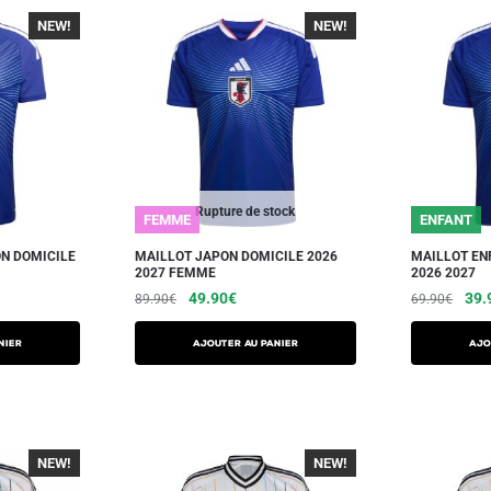
NEW!
-40%
NEW!
-40%
Rupture de stock
FEMME
ENFANT
N DOMICILE
MAILLOT JAPON DOMICILE 2026
MAILLOT EN
2027 FEMME
2026 2027
49.90
€
39.
89.90
€
69.90
€
NIER
AJOUTER AU PANIER
AJO
NEW!
-40%
NEW!
-40%