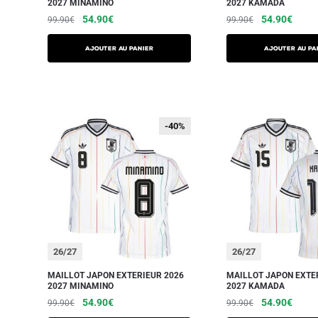
2027 MINAMINO
2027 KAMADA
54.90
€
54.90
€
99.90
€
99.90
€
AJOUTER AU PANIER
AJOUTER AU PA
-40%
-40%
26/27
26/27
MAILLOT JAPON EXTERIEUR 2026
MAILLOT JAPON EXTE
2027 MINAMINO
2027 KAMADA
54.90
€
54.90
€
99.90
€
99.90
€