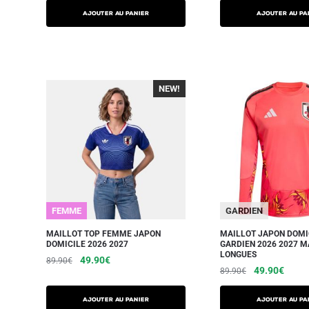
AJOUTER AU PANIER
AJOUTER AU PA
NEW!
-40%
FEMME
GARDIEN
MAILLOT TOP FEMME JAPON
MAILLOT JAPON DOMI
DOMICILE 2026 2027
GARDIEN 2026 2027 
LONGUES
49.90
€
89.90
€
49.90
€
89.90
€
AJOUTER AU PANIER
AJOUTER AU PA