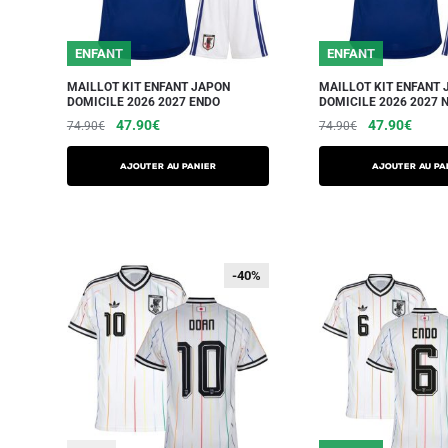
ENFANT
ENFANT
MAILLOT KIT ENFANT JAPON
MAILLOT KIT ENFANT 
DOMICILE 2026 2027 ENDO
DOMICILE 2026 2027 
47.90
€
47.90
€
74.90
€
74.90
€
AJOUTER AU PANIER
AJOUTER AU PA
-40%
-40%