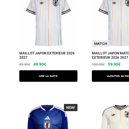
MATCH
MAILLOT JAPON EXTERIEUR 2026
MAILLOT JAPON MAT
2027
EXTERIEUR 2026 2027
49.90
€
59.90
€
89.90
€
109.90
€
Lire la suite
AJOUTER AU PA
NEW!
-40%