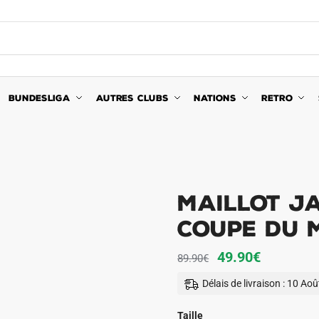
BUNDESLIGA
AUTRES CLUBS
NATIONS
RETRO
MAILLOT J
COUPE DU 
Le
Le
49.90
€
89.90
€
prix
prix
Délais de livraison : 10 Ao
initial
actuel
était :
est :
Taille