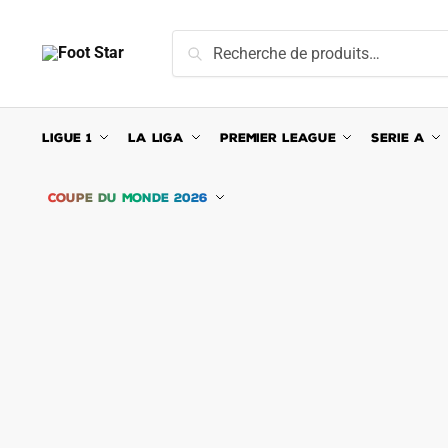
Skip
Skip
to
to
Recherche
Recherche
navigation
content
pour :
LIGUE 1
LA LIGA
PREMIER LEAGUE
SERIE A
COUPE DU MONDE 2026