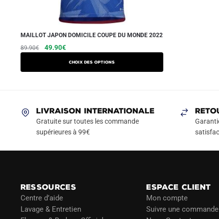
MAILLOT JAPON DOMICILE COUPE DU MONDE 2022
Le
Le
Ce
49.90
€
89.90
€
prix
prix
produit
Choix des options
initial
actuel
a
était :
est :
plusieurs
89.90€.
49.90€.
variations.
Les
LIVRAISON INTERNATIONALE
RETO
options
Gratuite sur toutes les commande
Garanti
peuvent
supérieures à 99€
satisfac
être
choisies
sur
la
RESSOURCES
ESPACE CLIENT
page
Centre d’aide
Mon compte
du
Lavage & Entretien
Suivre une commande
produit