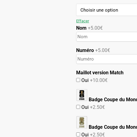
89.90€.
49.90€.
Effacer
Nom
+5.00€
Numéro
+5.00€
Maillot version Match
Oui
+10.00€
Badge Coupe du Mon
Oui
+2.50€
Badge Coupe du Mond
Oui
+2.50€