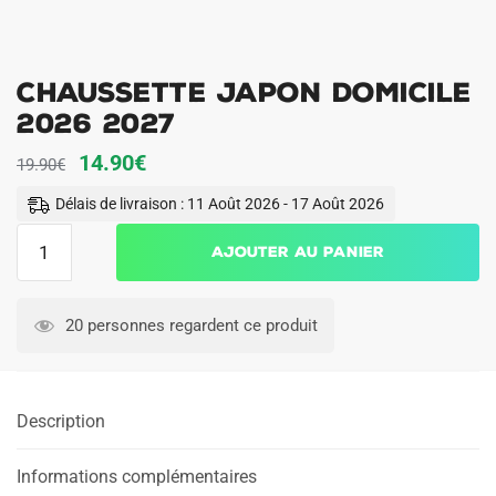
Chaussette Japon Domicile
2026 2027
Le
Le
14.90
€
19.90
€
prix
prix
Délais de livraison : 11 Août 2026 - 17 Août 2026
initial
actuel
quantité
Ajouter au panier
était :
est :
de
19.90€.
14.90€.
Chaussette
Japon
20 personnes regardent ce produit
Domicile
2026
2027
Description
Informations complémentaires