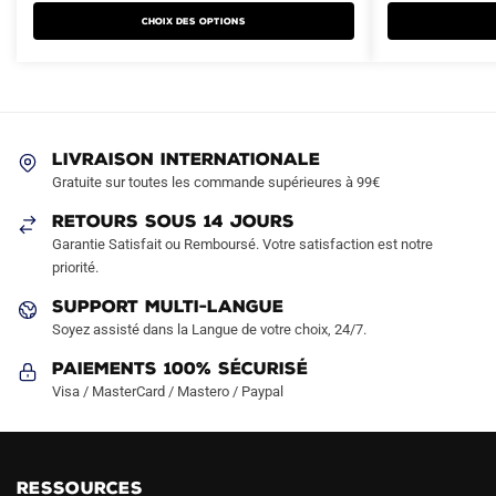
a
a
était :
est :
était :
est :
Choix des options
plusieurs
plusieurs
99.90€.
54.90€.
89.90€.
49.90€.
variations.
variations.
Les
Les
options
options
peuvent
peuvent
LIVRAISON INTERNATIONALE
être
être
Gratuite sur toutes les commande supérieures à 99€
choisies
choisies
sur
sur
RETOURS SOUS 14 JOURS
la
la
Garantie Satisfait ou Remboursé. Votre satisfaction est notre
page
page
priorité.
du
du
SUPPORT MULTI-LANGUE
produit
produit
Soyez assisté dans la Langue de votre choix, 24/7.
Paiements 100% Sécurisé
Visa / MasterCard / Mastero / Paypal
RESSOURCES