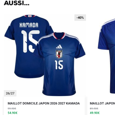
aussi...
-40%
-40%
26/27
Le
Le
Le
Le
Ce
Ce
MAILLOT DOMICILE JAPON 2026 2027 KAMADA
MAILLOT JAPON 
prix
prix
prix
prix
produit
99.90
€
produit
89.90
€
initial
actuel
initial
actuel
54.90
€
49.90
€