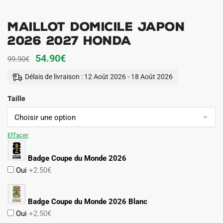
Maillot Domicile Japon
2026 2027 Honda
Le
Le
54.90
€
99.90
€
prix
prix
Délais de livraison : 12 Août 2026 - 18 Août 2026
initial
actuel
Taille
était :
est :
99.90€.
54.90€.
Effacer
Badge Coupe du Monde 2026
Oui
+2.50€
Badge Coupe du Monde 2026 Blanc
Oui
+2.50€