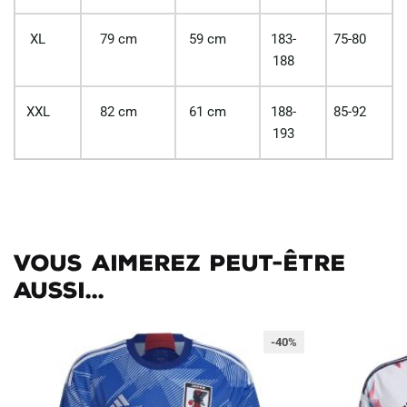
XL
79 cm
59 cm
183-
75-80
188
XXL
82 cm
61 cm
188-
85-92
193
Vous aimerez peut-être
aussi...
-40%