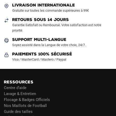
être
être
LIVRAISON INTERNATIONALE
choisies
choisies
Gratuite sur toutes les commande supérieures à 99€
sur
sur
RETOURS SOUS 14 JOURS
la
la
Garantie Satisfait ou Remboursé. Votre satisfaction est notre
page
page
priorité.
du
du
produit
produit
SUPPORT MULTI-LANGUE
Soyez assisté dans la Langue de votre choix, 24/7.
Paiements 100% Sécurisé
Visa / MasterCard / Mastero / Paypal
RESSOURCES
Centre d’aide
Lavage & Entretien
Flocage & Badges Officiels
Nos Maillots de Football
Guide des tailles