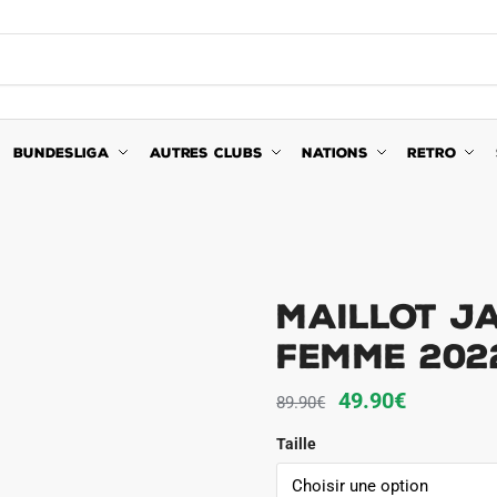
BUNDESLIGA
AUTRES CLUBS
NATIONS
RETRO
MAILLOT J
FEMME 202
Le
Le
49.90
€
89.90
€
prix
prix
Taille
initial
actuel
était :
est :