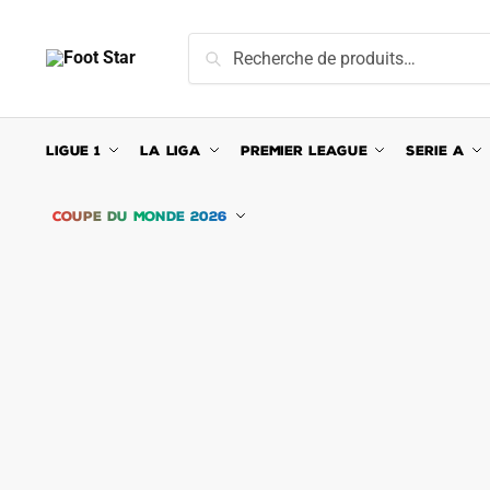
Skip
Skip
to
to
Recherche
Recherche
navigation
content
pour :
LIGUE 1
LA LIGA
PREMIER LEAGUE
SERIE A
COUPE DU MONDE 2026