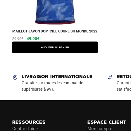
MAILLOT JAPON DOMICILE COUPE DU MONDE 2022
Le
Le
Ce
49.90
€
89.90
€
prix
prix
produit
AJOUTER AU PANIER
initial
actuel
a
était :
est :
plusieurs
89.90€.
49.90€.
variations.
Les
LIVRAISON INTERNATIONALE
RETO
options
Gratuite sur toutes les commande
Garanti
peuvent
supérieures à 99€
satisfac
être
choisies
sur
la
RESSOURCES
ESPACE CLIENT
page
Centre d’aide
Mon compte