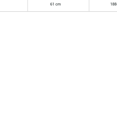
61 cm
188