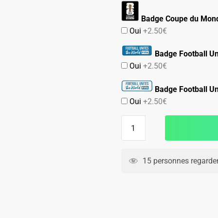
Badge Coupe du Mond
Oui
+2.50€
Badge Football Un
Oui
+2.50€
Badge Football Un
Oui
+2.50€
quantité
de
MAILLOT
JAPON
15 personnes regarden
EXTERIEUR
FEMME
2022
2023