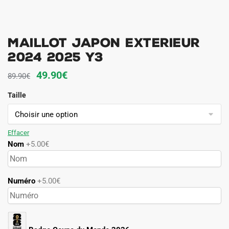
Maillot Japon Exterieur
2024 2025 Y3
Le
Le
49.90
€
89.90
€
prix
prix
Taille
initial
actuel
était :
est :
89.90€.
49.90€.
Effacer
Nom
+5.00€
Numéro
+5.00€