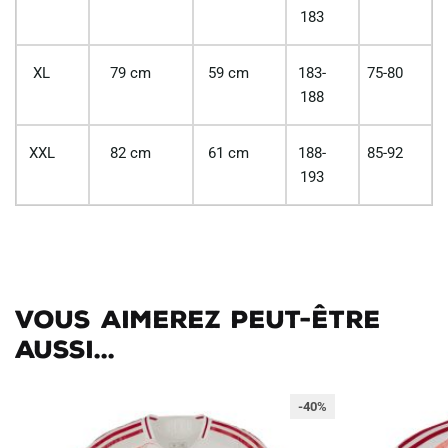
183
XL
79 cm
59 cm
183-
75-80
188
XXL
82 cm
61 cm
188-
85-92
193
Vous aimerez peut-être
aussi...
-40%