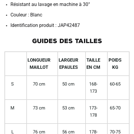
Résistant au lavage en machine à 30°
Couleur : Blanc
Identification produit : JAP42487
GUIDES DES TAILLES
LONGUEUR
LARGEUR
TAILLE
POIDS
MAILLOT
EPAULES
EN CM
KG
S
70 cm
50 cm
168-
60-65
173
M
73 cm
53 cm
173-
65-70
178
L
76 cm
56 cm
178-
70-75