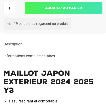
quantité
Ajouter au panier
de
Maillot
Japon
19 personnes regardent ce produit
Exterieur
2024
2025
Description
Y3
Informations complémentaires
Maillot Japon
Exterieur 2024 2025
Y3
Tissu respirant et confortable