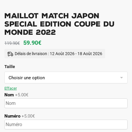
MAILLOT MATCH JAPON
SPECIAL EDITION COUPE DU
MONDE 2022
Le
Le
59.90
€
119.90
€
prix
prix
Délais de livraison : 12 Août 2026 - 18 Août 2026
initial
actuel
Taille
était :
est :
119.90€.
59.90€.
Effacer
Nom
+5.00€
Numéro
+5.00€