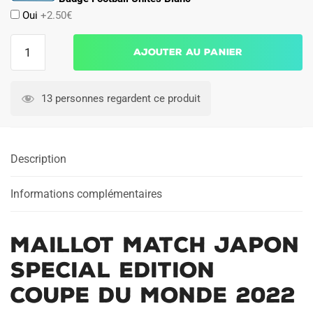
Oui
+2.50€
quantité
Ajouter au panier
de
MAILLOT
MATCH
13 personnes regardent ce produit
JAPON
SPECIAL
EDITION
Description
COUPE
DU
MONDE
Informations complémentaires
2022
MAILLOT MATCH JAPON
SPECIAL EDITION
COUPE DU MONDE 2022