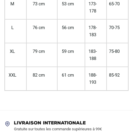
M
73 cm
53 cm
173-
65-70
178
L
76 cm
56 cm
178-
70-75
183
XL
79 cm
59 cm
183-
75-80
188
XXL
82 cm
61 cm
188-
85-92
193
LIVRAISON INTERNATIONALE
Gratuite sur toutes les commande supérieures à 99€