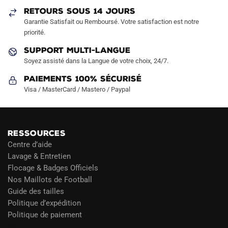
RETOURS SOUS 14 JOURS
Garantie Satisfait ou Remboursé. Votre satisfaction est notre
priorité.
SUPPORT MULTI-LANGUE
Soyez assisté dans la Langue de votre choix, 24/7.
Paiements 100% Sécurisé
Visa / MasterCard / Mastero / Paypal
RESSOURCES
Centre d’aide
Lavage & Entretien
Flocage & Badges Officiels
Nos Maillots de Football
Guide des tailles
Politique d’expédition
Politique de paiement
Blog