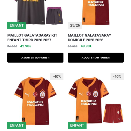
25/26
ENFANT
25/26
MAILLOT GALATASARAY KIT
MAILLOT GALATASARAY
ENFANT THIRD 2026 2027
DOMICILE 2025 2026
42.90
€
49.90
€
74.90
€
99.90
€
AJOUTER AU PANIER
AJOUTER AU PANIER
-40%
-40%
25/26
ENFANT
25/26
ENFANT