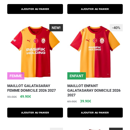
AJOUTER AU PANIER
AJOUTER AU PANIER
NEW!
-40%
-40%
FEMME
25/26
ENFANT
MAILLOT GALATASARAY
MAILLOT ENFANT
FEMME DOMICILE 2026 2027
GALATASARAY DOMICILE 2026
2027
49.90
€
99.90
€
39.90
€
69.90
€
AJOUTER AU PANIER
AJOUTER AU PANIER