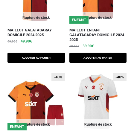
Rupture de stock
Rupture de stock
ENFANT
MAILLOT GALATASARAY
MAILLOT ENFANT
DOMICILE 2024 2025
GALATASARAY DOMICILE 2024
2025
49.90
€
99.90
€
39.90
€
69.90
€
AJOUTER AU PANIER
AJOUTER AU PANIER
-40%
-40%
-40%
-40%
Rupture de stock
Rupture de stock
ENFANT