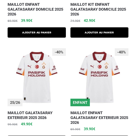
MAILLOT ENFANT
MAILLOT KIT ENFANT
GALATASARAY DOMICILE 2025
GALATASARAY DOMICILE 2025
2026
2026
39.90
€
42.90
€
69.90
€
74.90
€
AJOUTER AU PANIER
AJOUTER AU PANIER
-40%
-40%
25/26
25/26
ENFANT
MAILLOT GALATASARAY
MAILLOT ENFANT
EXTERIEUR 2025 2026
GALATASARAY EXTERIEUR 2025
2026
49.90
€
99.90
€
39.90
€
69.90
€