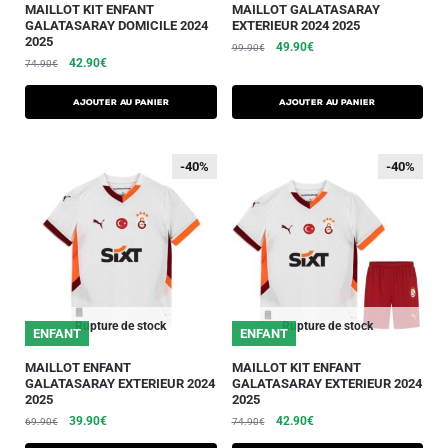
MAILLOT KIT ENFANT
MAILLOT GALATASARAY
GALATASARAY DOMICILE 2024
EXTERIEUR 2024 2025
2025
49.90
€
99.90
€
42.90
€
74.90
€
AJOUTER AU PANIER
AJOUTER AU PANIER
-40%
-40%
-40%
-40%
Rupture de stock
Rupture de stock
ENFANT
ENFANT
MAILLOT ENFANT
MAILLOT KIT ENFANT
GALATASARAY EXTERIEUR 2024
GALATASARAY EXTERIEUR 2024
2025
2025
39.90
€
42.90
€
69.90
€
74.90
€