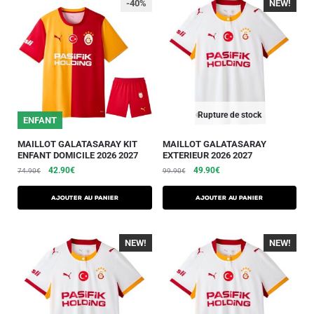
-40%
NEW!
-40%
Rupture de stock
25/26
ENFANT
MAILLOT GALATASARAY KIT
MAILLOT GALATASARAY
ENFANT DOMICILE 2026 2027
EXTERIEUR 2026 2027
42.90
€
49.90
€
74.90
€
99.90
€
AJOUTER AU PANIER
AJOUTER AU PANIER
NEW!
-40%
NEW!
-40%