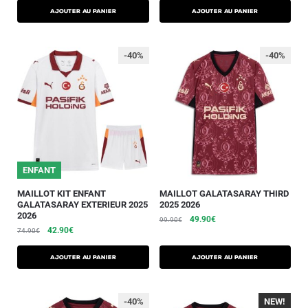
AJOUTER AU PANIER
AJOUTER AU PANIER
-40%
-40%
25/26
ENFANT
MAILLOT KIT ENFANT
MAILLOT GALATASARAY THIRD
GALATASARAY EXTERIEUR 2025
2025 2026
2026
49.90
€
99.90
€
42.90
€
74.90
€
AJOUTER AU PANIER
AJOUTER AU PANIER
-40%
NEW!
-40%