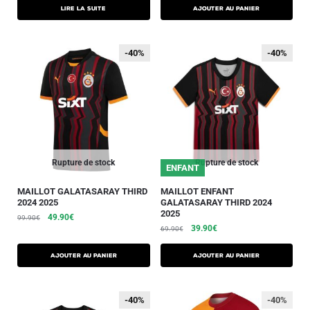
Lire la suite
AJOUTER AU PANIER
-40%
-40%
-40%
-40%
Rupture de stock
Rupture de stock
ENFANT
MAILLOT GALATASARAY THIRD
MAILLOT ENFANT
2024 2025
GALATASARAY THIRD 2024
2025
49.90
€
99.90
€
39.90
€
69.90
€
AJOUTER AU PANIER
AJOUTER AU PANIER
-40%
-40%
-40%