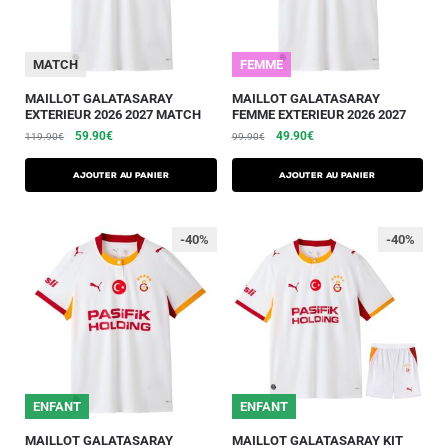
MATCH
FEMME
MAILLOT GALATASARAY
MAILLOT GALATASARAY
EXTERIEUR 2026 2027 MATCH
FEMME EXTERIEUR 2026 2027
59.90
€
49.90
€
119.90
€
99.90
€
AJOUTER AU PANIER
AJOUTER AU PANIER
-40%
-40%
25/26
ENFANT
25/26
ENFANT
MAILLOT GALATASARAY
MAILLOT GALATASARAY KIT