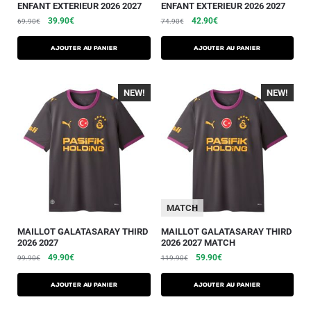
ENFANT EXTERIEUR 2026 2027
ENFANT EXTERIEUR 2026 2027
39.90
€
42.90
€
69.90
€
74.90
€
AJOUTER AU PANIER
AJOUTER AU PANIER
NEW!
-40%
NEW!
-40%
MATCH
MAILLOT GALATASARAY THIRD
MAILLOT GALATASARAY THIRD
2026 2027
2026 2027 MATCH
49.90
€
59.90
€
99.90
€
119.90
€
AJOUTER AU PANIER
AJOUTER AU PANIER