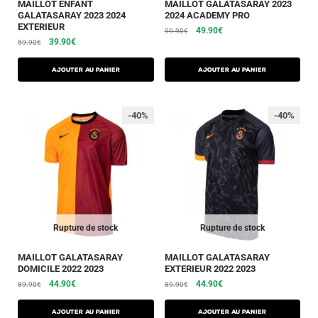
MAILLOT ENFANT
MAILLOT GALATASARAY 2023
GALATASARAY 2023 2024
2024 ACADEMY PRO
EXTERIEUR
49.90
€
99.90
€
39.90
€
59.90
€
AJOUTER AU PANIER
AJOUTER AU PANIER
-40%
-40%
Rupture de stock
Rupture de stock
MAILLOT GALATASARAY
MAILLOT GALATASARAY
DOMICILE 2022 2023
EXTERIEUR 2022 2023
44.90
€
44.90
€
89.90
€
89.90
€
AJOUTER AU PANIER
AJOUTER AU PANIER