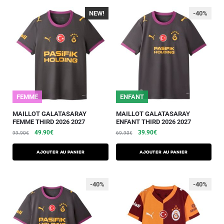
NEW!
-40%
-40%
FEMME
25/26
ENFANT
MAILLOT GALATASARAY
MAILLOT GALATASARAY
FEMME THIRD 2026 2027
ENFANT THIRD 2026 2027
49.90
€
39.90
€
99.90
€
69.90
€
AJOUTER AU PANIER
AJOUTER AU PANIER
-40%
-40%