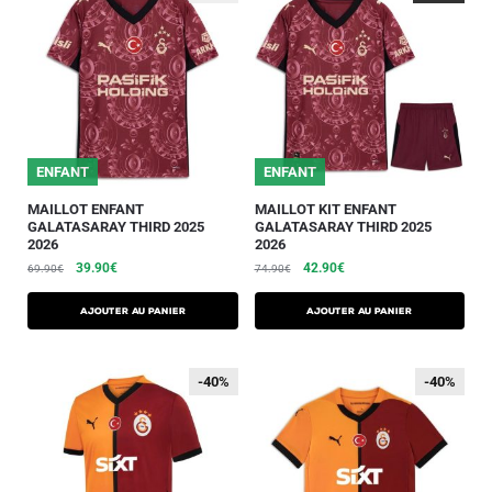
ENFANT
ENFANT
MAILLOT ENFANT
MAILLOT KIT ENFANT
GALATASARAY THIRD 2025
GALATASARAY THIRD 2025
2026
2026
39.90
€
42.90
€
69.90
€
74.90
€
AJOUTER AU PANIER
AJOUTER AU PANIER
-40%
-40%
-40%
-40%