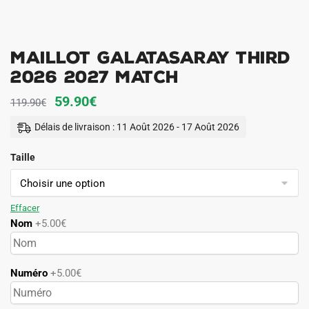
Maillot Galatasaray Third
2026 2027 Match
Le
Le
59.90
€
119.90
€
prix
prix
Délais de livraison : 11 Août 2026 - 17 Août 2026
initial
actuel
Taille
était :
est :
119.90€.
59.90€.
Effacer
Nom
+5.00€
Numéro
+5.00€