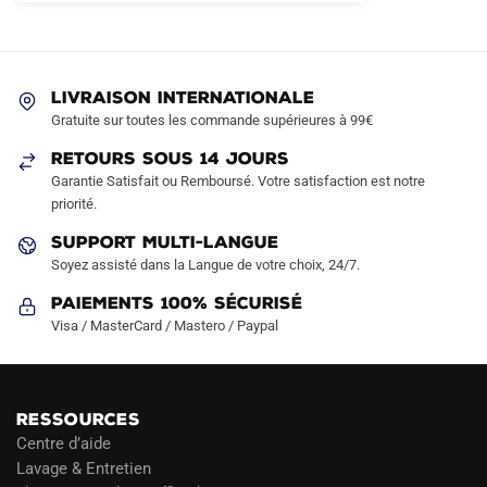
Les
Les
options
options
peuvent
peuvent
être
être
LIVRAISON INTERNATIONALE
choisies
choisies
Gratuite sur toutes les commande supérieures à 99€
sur
sur
RETOURS SOUS 14 JOURS
la
la
Garantie Satisfait ou Remboursé. Votre satisfaction est notre
page
page
priorité.
du
du
produit
produit
SUPPORT MULTI-LANGUE
Soyez assisté dans la Langue de votre choix, 24/7.
Paiements 100% Sécurisé
Visa / MasterCard / Mastero / Paypal
RESSOURCES
Centre d’aide
Lavage & Entretien