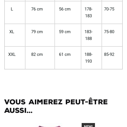
L
76 cm
56 cm
178-
70-75
183
XL
79 cm
59 cm
183-
75-80
188
XXL
82 cm
61 cm
188-
85-92
193
Vous aimerez peut-être
aussi...
NEW!
-40%