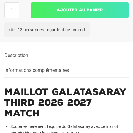
quantité
Ajouter au panier
de
Maillot
Galatasaray
12 personnes regardent ce produit
Third
2026
2027
Description
Match
Informations complémentaires
Maillot Galatasaray
Third 2026 2027
Match
Soutenez fièrement l’équipe du Galatasaray avec ce maillot