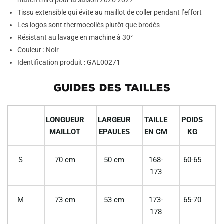
match third pour la saison 2026 2027
Tissu extensible qui évite au maillot de coller pendant l’effort
Les logos sont thermocollés plutôt que brodés
Résistant au lavage en machine à 30°
Couleur : Noir
Identification produit : GAL00271
GUIDES DES TAILLES
LONGUEUR
LARGEUR
TAILLE
POIDS
MAILLOT
EPAULES
EN CM
KG
S
70 cm
50 cm
168-
60-65
173
M
73 cm
53 cm
173-
65-70
178