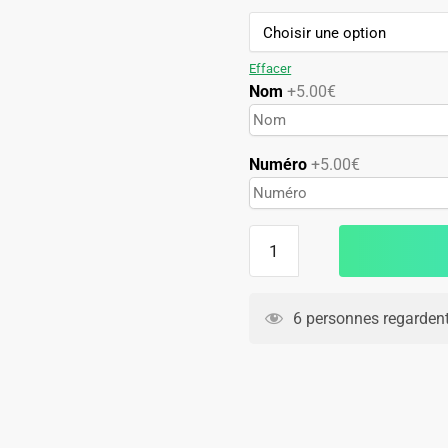
119.90€.
59.90€.
Effacer
Nom
+5.00€
Numéro
+5.00€
quantité
de
Maillot
Galatasaray
6 personnes regardent
Domicile
2026
2027
Match