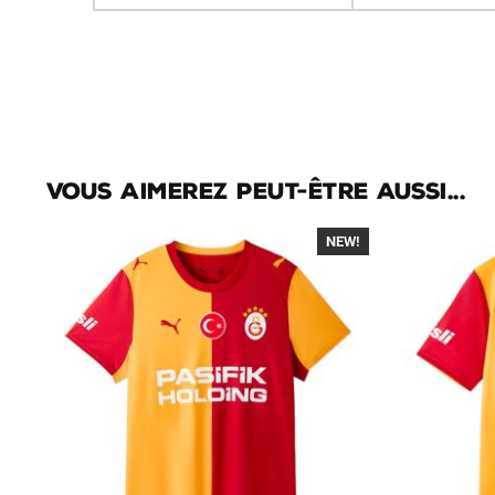
Vous aimerez peut-être aussi...
NEW!
-40%