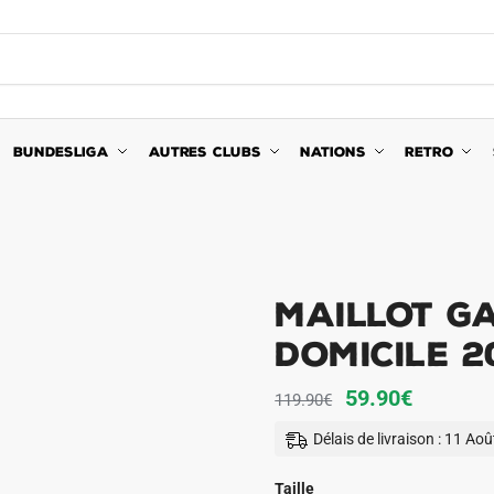
BUNDESLIGA
AUTRES CLUBS
NATIONS
RETRO
Maillot G
Domicile 2
Le
Le
59.90
€
119.90
€
prix
prix
Délais de livraison : 11 Ao
initial
actuel
était :
est :
Taille