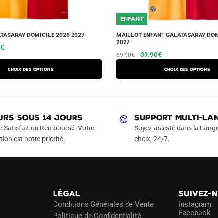
25/26
ENFANT
TASARAY DOMICILE 2026 2027
MAILLOT ENFANT GALATASARAY DOM
2027
Le
Ce
0
€
Le
Le
Ce
39.90
€
69.90
€
prix
produit
prix
prix
produit
actuel
a
Choix des options
Choix des options
initial
actuel
a
est :
plusieurs
était :
est :
€.
49.90€.
plusieurs
variations.
69.90€.
39.90€.
variations.
Les
Les
URS SOUS 14 JOURS
SUPPORT MULTI-LA
options
options
e Satisfait ou Remboursé. Votre
Soyez assisté dans la Langu
peuvent
peuvent
tion est notre priorité.
choix, 24/7.
être
être
choisies
choisies
sur
sur
la
la
page
LÉGAL
SUIVEZ-
page
du
Conditions Générales de Vente
Instagram
du
Facebook
Politique de Confidentialité
produit