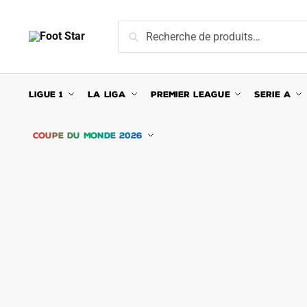
Skip
Skip
to
to
Recherche
Recherche
navigation
content
pour :
LIGUE 1
LA LIGA
PREMIER LEAGUE
SERIE A
COUPE DU MONDE 2026