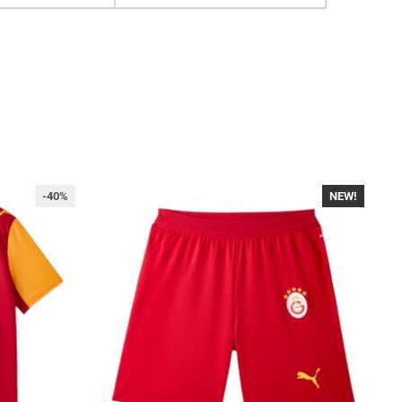
-40%
NEW!