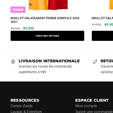
FEMME
MAILLOT GALATASARAY FEMME DOMICILE 2026
MAILLOT GALA
2027
Le
49.9
99.90
€
Le
Le
Ce
49.90
€
99.90
€
prix
prix
prix
produit
initial
Choix des options
initial
actuel
a
était :
était :
est :
99.90
plusieurs
99.90€.
49.90€.
variations.
Les
LIVRAISON INTERNATIONALE
RETO
options
Gratuite sur toutes les commande
Garanti
peuvent
supérieures à 99€
satisfac
être
choisies
sur
la
RESSOURCES
ESPACE CLIENT
page
Centre d’aide
Mon compte
du
Lavage & Entretien
Suivre une commande