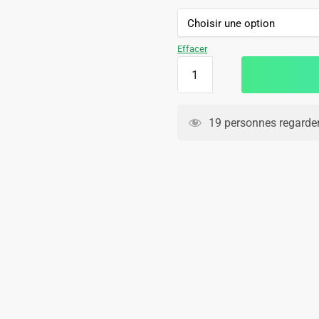
44.90€.
29.90€.
Effacer
quantité
de
Short
Galatasaray
19 personnes regarden
2026
2027
Exterieur