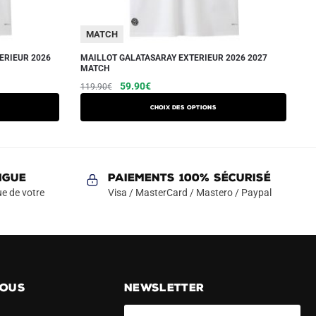
MATCH
ERIEUR 2026
MAILLOT GALATASARAY EXTERIEUR 2026 2027
MATCH
Le
Le
Ce
59.90
€
119.90
€
prix
prix
produit
Choix des options
initial
actuel
a
était :
est :
plusieurs
119.90€.
59.90€.
variations.
Les
NGUE
Paiements 100% Sécurisé
options
e de votre
Visa / MasterCard / Mastero / Paypal
peuvent
être
choisies
sur
la
NOUS
NEWSLETTER
page
du