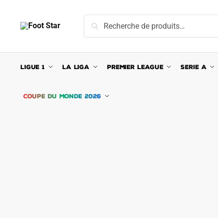
Skip
Skip
to
to
Recherche
Recherche
navigation
content
pour :
LIGUE 1
LA LIGA
PREMIER LEAGUE
SERIE A
COUPE DU MONDE 2026