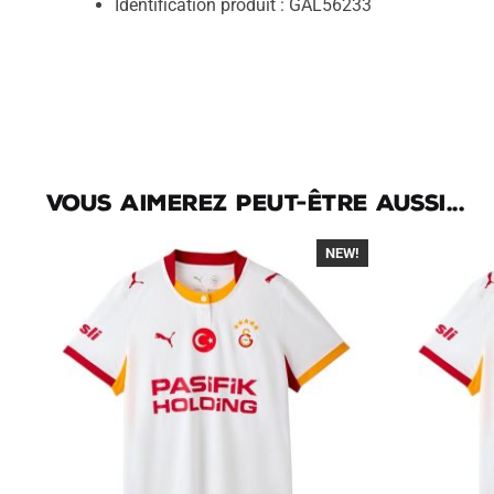
Identification produit : GAL56233
Vous aimerez peut-être aussi...
NEW!
-40%