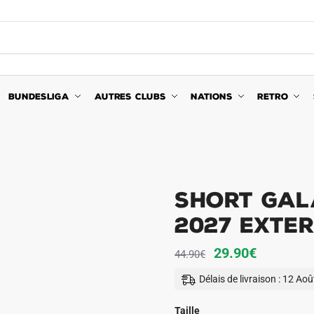
BUNDESLIGA
AUTRES CLUBS
NATIONS
RETRO
Short Gal
2027 Exter
Le
Le
29.90
€
44.90
€
prix
prix
Délais de livraison : 12 Ao
initial
actuel
était :
est :
Taille