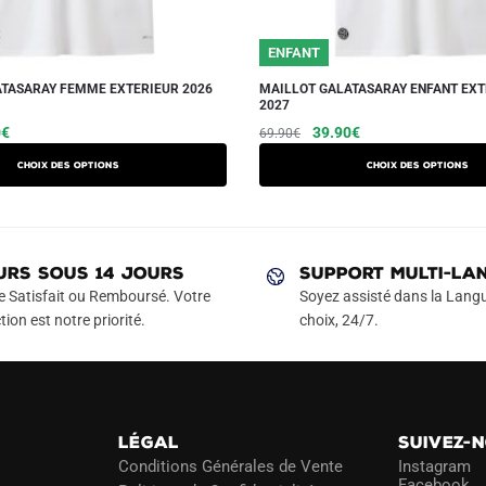
25/26
ENFANT
ATASARAY FEMME EXTERIEUR 2026
MAILLOT GALATASARAY ENFANT EXT
2027
Le
Ce
Le
Le
Ce
0
€
39.90
€
69.90
€
prix
prix
prix
produit
produit
Choix des options
Choix des options
actuel
initial
actuel
a
a
est :
était :
est :
plusieurs
plusieurs
€.
49.90€.
69.90€.
39.90€.
variations.
variations.
Les
Les
URS SOUS 14 JOURS
SUPPORT MULTI-LA
options
options
e Satisfait ou Remboursé. Votre
Soyez assisté dans la Langu
peuvent
peuvent
tion est notre priorité.
choix, 24/7.
être
être
choisies
choisies
sur
sur
la
la
LÉGAL
SUIVEZ-
page
page
Conditions Générales de Vente
Instagram
du
du
Facebook