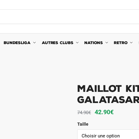
BUNDESLIGA
AUTRES CLUBS
NATIONS
RETRO
Maillot Ki
Galatasar
Le
Le
42.90
€
74.90
€
prix
prix
Taille
initial
actuel
était :
est :