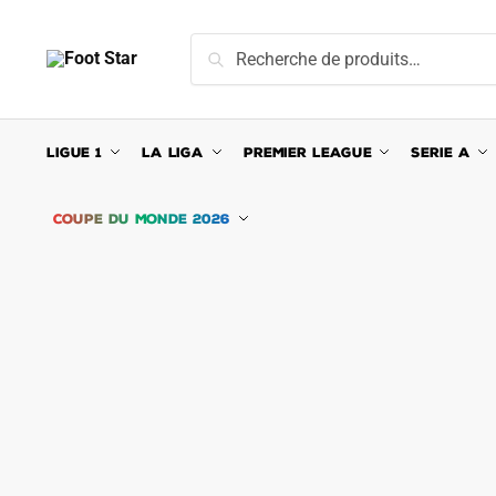
Skip
Skip
to
to
Recherche
Recherche
navigation
content
pour :
LIGUE 1
LA LIGA
PREMIER LEAGUE
SERIE A
COUPE DU MONDE 2026