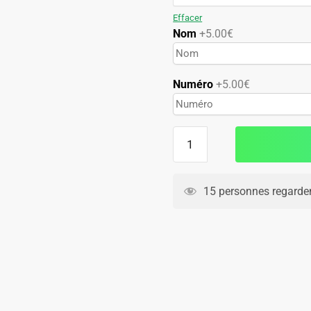
74.90€.
42.90€.
Effacer
Nom
+5.00€
Numéro
+5.00€
quantité
de
Maillot
Kit
15 personnes regarden
Enfant
Galatasaray
Third
2024
2025