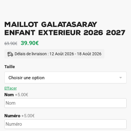
Maillot Galatasaray
Enfant Exterieur 2026 2027
Le
Le
39.90
€
69.90
€
prix
prix
Délais de livraison : 12 Août 2026 - 18 Août 2026
initial
actuel
Taille
était :
est :
69.90€.
39.90€.
Effacer
Nom
+5.00€
Numéro
+5.00€