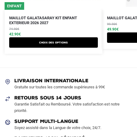
25/26
ENFANT
Le
Le
Le
Le
Ce
Ce
MAILLOT GALATASARAY KIT ENFANT
MAILLOT GALAT
prix
prix
EXTERIEUR 2026 2027
prix
prix
produit
produit
99.90
€
initial
actuel
initial
actuel
74.90
€
49.90
€
a
a
était :
est :
42.90
€
était :
est :
plusieurs
plusieurs
74.90€.
42.90€.
99.90€.
49.90€.
Choix des options
variations.
variations.
Les
Les
options
options
peuvent
peuvent
être
être
LIVRAISON INTERNATIONALE
choisies
choisies
Gratuite sur toutes les commande supérieures à 99€
sur
sur
RETOURS SOUS 14 JOURS
la
la
Garantie Satisfait ou Remboursé. Votre satisfaction est notre
page
page
priorité.
du
du
produit
produit
SUPPORT MULTI-LANGUE
Soyez assisté dans la Langue de votre choix, 24/7.