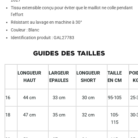
2027
Tissu extensible conçu pour éviter que le maillot ne colle pendant
l’effort
Résistant au lavage en machine à 30°
Couleur : Blanc
Identification produit : GAL27783
GUIDES DES TAILLES
LONGUEUR
LARGEUR
LONGUEUR
TAILLE
POI
HAUT
EPAULES
SHORT
EN CM
K
16
44 cm
33 cm
30 cm
95-105
25-
18
47 cm
35 cm
32 cm
105-
30-
115