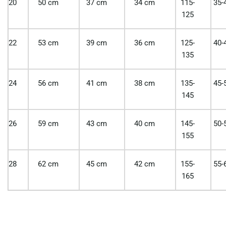
20
50 cm
37 cm
34 cm
115-
35-
125
22
53 cm
39 cm
36 cm
125-
40-
135
24
56 cm
41 cm
38 cm
135-
45-
145
26
59 cm
43 cm
40 cm
145-
50-
155
28
62 cm
45 cm
42 cm
155-
55-
165