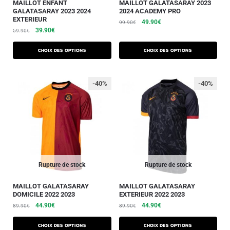
MAILLOT ENFANT
MAILLOT GALATASARAY 2023
GALATASARAY 2023 2024
2024 ACADEMY PRO
EXTERIEUR
49.90
€
99.90
€
39.90
€
59.90
€
Choix des options
Choix des options
-40%
-40%
Rupture de stock
Rupture de stock
MAILLOT GALATASARAY
MAILLOT GALATASARAY
DOMICILE 2022 2023
EXTERIEUR 2022 2023
44.90
€
44.90
€
89.90
€
89.90
€
Choix des options
Choix des options