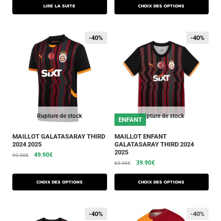
Lire la suite
Choix des options
-40%
-40%
-40%
-40%
Rupture de stock
Rupture de stock
ENFANT
MAILLOT GALATASARAY THIRD
MAILLOT ENFANT
2024 2025
GALATASARAY THIRD 2024
2025
49.90
€
99.90
€
39.90
€
69.90
€
Choix des options
Choix des options
-40%
-40%
-40%