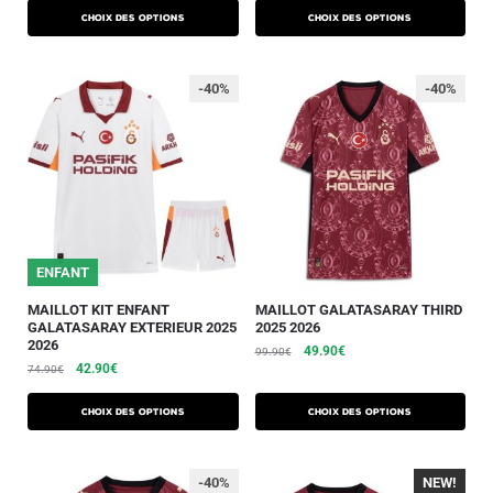
Choix des options
Choix des options
-40%
-40%
25/26
ENFANT
MAILLOT KIT ENFANT
MAILLOT GALATASARAY THIRD
GALATASARAY EXTERIEUR 2025
2025 2026
2026
49.90
€
99.90
€
42.90
€
74.90
€
Choix des options
Choix des options
-40%
NEW!
-40%