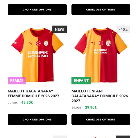
Choix des options
Choix des options
NEW!
-40%
-40%
FEMME
25/26
ENFANT
MAILLOT GALATASARAY
MAILLOT ENFANT
FEMME DOMICILE 2026 2027
GALATASARAY DOMICILE 2026
2027
49.90
€
99.90
€
39.90
€
69.90
€
Choix des options
Choix des options