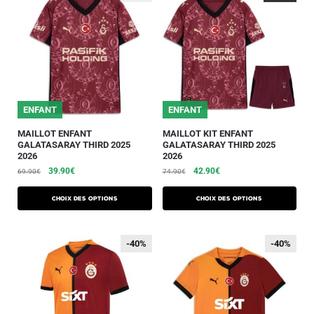
ENFANT
ENFANT
MAILLOT ENFANT
MAILLOT KIT ENFANT
GALATASARAY THIRD 2025
GALATASARAY THIRD 2025
2026
2026
39.90
€
42.90
€
69.90
€
74.90
€
Choix des options
Choix des options
-40%
-40%
-40%
-40%