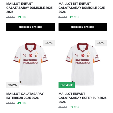
MAILLOT ENFANT
MAILLOT KIT ENFANT
GALATASARAY DOMICILE 2025
GALATASARAY DOMICILE 2025
2026
2026
39.90
€
42.90
€
69.90
€
74.90
€
Choix des options
Choix des options
-40%
-40%
25/26
25/26
ENFANT
MAILLOT GALATASARAY
MAILLOT ENFANT
EXTERIEUR 2025 2026
GALATASARAY EXTERIEUR 2025
2026
49.90
€
99.90
€
39.90
€
69.90
€