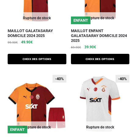
Rupture de stock
Rupture de stock
ENFANT
MAILLOT GALATASARAY
MAILLOT ENFANT
DOMICILE 2024 2025
GALATASARAY DOMICILE 2024
2025
49.90
€
99.90
€
39.90
€
69.90
€
Choix des options
Choix des options
-40%
-40%
-40%
-40%
Rupture de stock
Rupture de stock
ENFANT