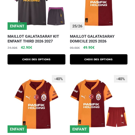
25/26
ENFANT
25/26
MAILLOT GALATASARAY KIT
MAILLOT GALATASARAY
ENFANT THIRD 2026 2027
DOMICILE 2025 2026
42.90
€
49.90
€
74.90
€
99.90
€
Choix des options
Choix des options
-40%
-40%
25/26
ENFANT
25/26
ENFANT