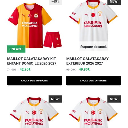
-40%
NEW!
-40%
Rupture de stock
25/26
ENFANT
MAILLOT GALATASARAY KIT
MAILLOT GALATASARAY
ENFANT DOMICILE 2026 2027
EXTERIEUR 2026 2027
42.90
€
49.90
€
74.90
€
99.90
€
Choix des options
Choix des options
NEW!
-40%
NEW!
-40%