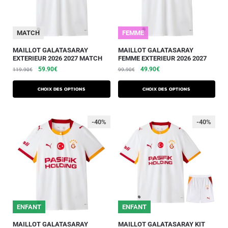
MATCH
FEMME
MAILLOT GALATASARAY
MAILLOT GALATASARAY
EXTERIEUR 2026 2027 MATCH
FEMME EXTERIEUR 2026 2027
59.90
€
49.90
€
119.90
€
99.90
€
Choix des options
Choix des options
-40%
-40%
25/26
ENFANT
25/26
ENFANT
MAILLOT GALATASARAY
MAILLOT GALATASARAY KIT