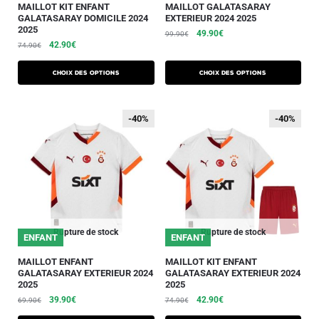
MAILLOT KIT ENFANT
MAILLOT GALATASARAY
GALATASARAY DOMICILE 2024
EXTERIEUR 2024 2025
2025
49.90
€
99.90
€
42.90
€
74.90
€
Choix des options
Choix des options
-40%
-40%
-40%
-40%
Rupture de stock
Rupture de stock
ENFANT
ENFANT
MAILLOT ENFANT
MAILLOT KIT ENFANT
GALATASARAY EXTERIEUR 2024
GALATASARAY EXTERIEUR 2024
2025
2025
39.90
€
42.90
€
69.90
€
74.90
€