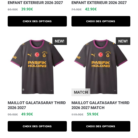
ENFANT EXTERIEUR 2026 2027
ENFANT EXTERIEUR 2026 2027
39.90
€
42.90
€
69.90
€
74.90
€
Choix des options
Choix des options
NEW!
-40%
NEW!
-40%
MATCH
MAILLOT GALATASARAY THIRD
MAILLOT GALATASARAY THIRD
2026 2027
2026 2027 MATCH
49.90
€
59.90
€
99.90
€
119.90
€
Choix des options
Choix des options