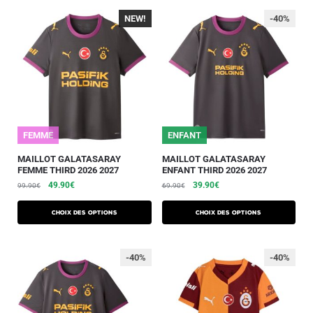
NEW!
-40%
-40%
FEMME
25/26
ENFANT
MAILLOT GALATASARAY
MAILLOT GALATASARAY
FEMME THIRD 2026 2027
ENFANT THIRD 2026 2027
49.90
€
39.90
€
99.90
€
69.90
€
Choix des options
Choix des options
-40%
-40%