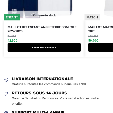
Rupture de stock
ENFANT
MATCH
Le
Le
Le
Le
Ce
MAILLOT KIT ENFANT ANGLETERRE DOMICILE
MAILLOT MATCH
prix
prix
2024 2025
prix
prix
2025
produit
initial
actuel
initial
actuel
74.90
€
109.90
€
a
était :
est :
42.90
€
était :
est :
59.90
€
plusieurs
74.90€.
42.90€.
109.90€.
59.90€.
Choix des options
variations.
Les
options
peuvent
être
LIVRAISON INTERNATIONALE
choisies
Gratuite sur toutes les commande supérieures à 99€
sur
RETOURS SOUS 14 JOURS
la
Garantie Satisfait ou Remboursé. Votre satisfaction est notre
page
priorité.
du
produit
SUPPORT MULTI-LANGUE