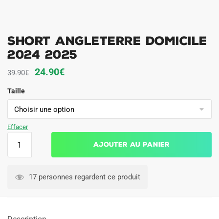
Short Angleterre Domicile
2024 2025
Le
Le
24.90
€
39.90
€
prix
prix
Taille
initial
actuel
était :
est :
39.90€.
24.90€.
Effacer
quantité
Ajouter au panier
de
Short
Angleterre
17 personnes regardent ce produit
Domicile
2024
2025