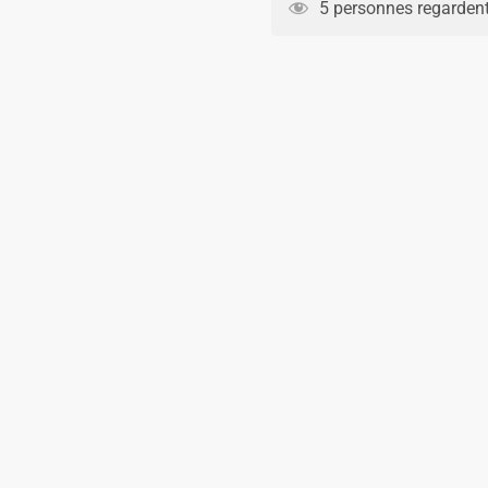
5 personnes regardent
19.90€.
14.90€.