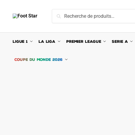
Skip
Skip
to
to
Recherche
Recherche
navigation
content
pour :
LIGUE 1
LA LIGA
PREMIER LEAGUE
SERIE A
COUPE DU MONDE 2026