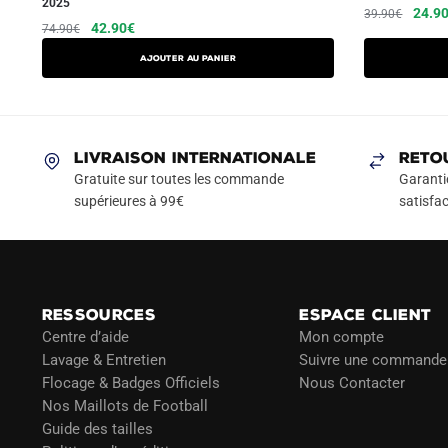
2025
Le
24.9
39.90
€
Le
Le
Ce
42.90
€
74.90
€
prix
prix
prix
produit
initial
AJOUTER AU PANIER
initial
actuel
a
était :
était :
est :
39.90
plusieurs
74.90€.
42.90€.
variations.
Les
LIVRAISON INTERNATIONALE
RETO
options
Gratuite sur toutes les commande
Garanti
peuvent
supérieures à 99€
satisfac
être
choisies
sur
la
RESSOURCES
ESPACE CLIENT
page
Centre d’aide
Mon compte
du
Lavage & Entretien
Suivre une commande
produit
Flocage & Badges Officiels
Nous Contacter
Nos Maillots de Football
Guide des tailles