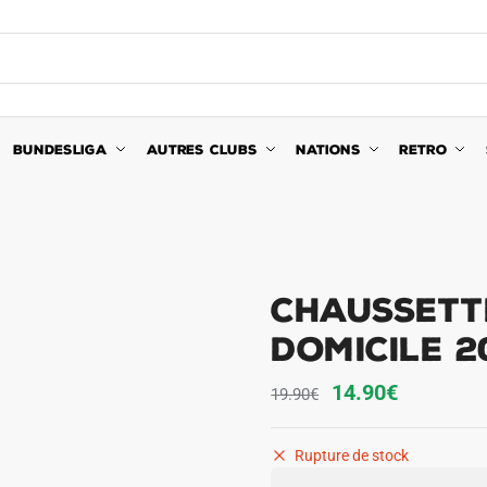
BUNDESLIGA
AUTRES CLUBS
NATIONS
RETRO
Chaussett
Domicile 2
Le
Le
14.90
€
19.90
€
prix
prix
initial
actuel
Rupture de stock
était :
est :