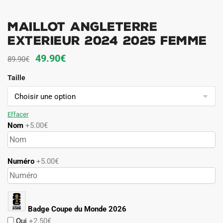
Maillot Angleterre
Exterieur 2024 2025 Femme
Le
Le
49.90
€
89.90
€
prix
prix
Taille
initial
actuel
était :
est :
89.90€.
49.90€.
Effacer
Nom
+5.00€
Numéro
+5.00€
Badge Coupe du Monde 2026
Oui
+2.50€