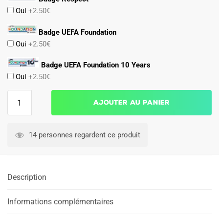
Oui
+2.50€
Badge UEFA Foundation
Oui
+2.50€
Badge UEFA Foundation 10 Years
Oui
+2.50€
quantité
Ajouter au panier
de
Maillot
Angleterre
14 personnes regardent ce produit
Exterieur
2024
2025
Description
Femme
Informations complémentaires