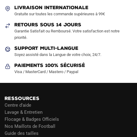
être
LIVRAISON INTERNATIONALE
choisies
Gratuite sur toutes les commande supérieures à 99€
sur
RETOURS SOUS 14 JOURS
la
Garantie Satisfait ou Remboursé. Votre satisfaction est notre
page
priorité.
du
produit
SUPPORT MULTI-LANGUE
Soyez assisté dans la Langue de votre choix, 24/7.
Paiements 100% Sécurisé
Visa / MasterCard / Mastero / Paypal
RESSOURCES
Centre d’aide
Lavage & Entretien
Flocage & Badges Officiels
Nos Maillots de Football
Guide des tailles