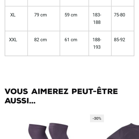
XL
79 cm
59 cm
183-
75-80
188
XXL
82 cm
61 cm
188-
85-92
193
Vous aimerez peut-être
aussi...
-30%