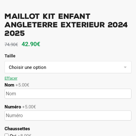
Maillot Kit Enfant
Angleterre Exterieur 2024
2025
Le
Le
42.90
€
74.90
€
prix
prix
Taille
initial
actuel
était :
est :
74.90€.
42.90€.
Effacer
Nom
+5.00€
Numéro
+5.00€
Chaussettes