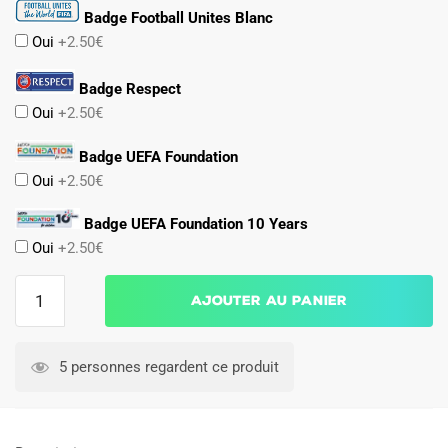
Badge Football Unites Blanc
Oui
+2.50€
Badge Respect
Oui
+2.50€
Badge UEFA Foundation
Oui
+2.50€
Badge UEFA Foundation 10 Years
Oui
+2.50€
quantité
Ajouter au panier
de
Maillot
Kit
5 personnes regardent ce produit
Enfant
Angleterre
Exterieur