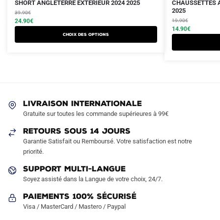
Le
Le
Le
Le
Ce
SHORT ANGLETERRE EXTERIEUR 2024 2025
CHAUSSETTES A
prix
prix
prix
prix
2025
produit
39.90
€
initial
actuel
initial
actuel
24.90
€
19.90
€
a
était :
est :
était :
est :
14.90
€
Choix des options
plusieurs
39.90€.
24.90€.
19.90€.
14.90€.
variations.
Les
options
peuvent
être
LIVRAISON INTERNATIONALE
choisies
Gratuite sur toutes les commande supérieures à 99€
sur
RETOURS SOUS 14 JOURS
la
Garantie Satisfait ou Remboursé. Votre satisfaction est notre
page
priorité.
du
produit
SUPPORT MULTI-LANGUE
Soyez assisté dans la Langue de votre choix, 24/7.
Paiements 100% Sécurisé
Visa / MasterCard / Mastero / Paypal