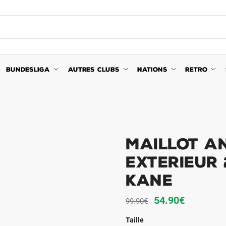
BUNDESLIGA
AUTRES CLUBS
NATIONS
RETRO
Maillot A
Exterieur
Kane
Le
Le
54.90
€
99.90
€
prix
prix
Taille