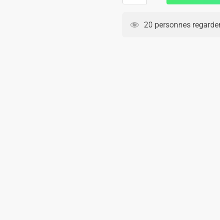
Maillot
Angleterre
20 personnes regarden
Exterieur
2024
2025
Harry
Kane