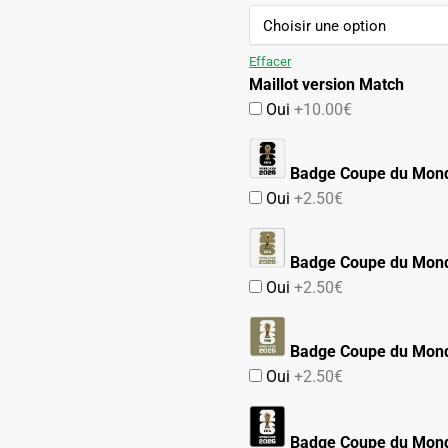
initial
actuel
était :
est :
99.90€.
54.90€.
Effacer
Maillot version Match
Oui
+10.00€
Badge Coupe du Mon
Oui
+2.50€
Badge Coupe du Mond
Oui
+2.50€
Badge Coupe du Mond
Oui
+2.50€
Badge Coupe du Mond