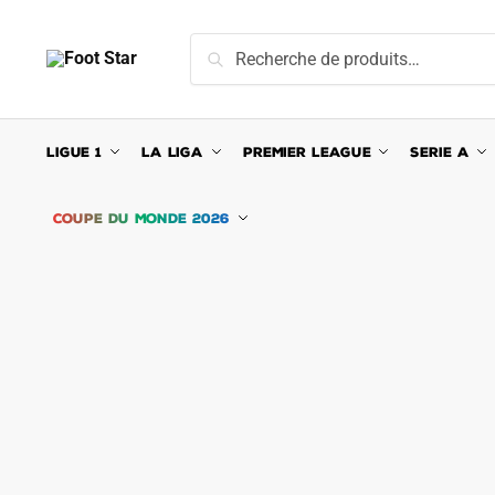
Skip
Skip
to
to
Recherche
Recherche
navigation
content
pour :
LIGUE 1
LA LIGA
PREMIER LEAGUE
SERIE A
COUPE DU MONDE 2026