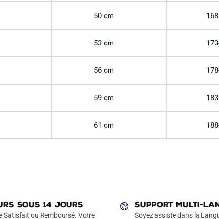
50 cm
168
53 cm
173
56 cm
178
59 cm
183
61 cm
188
URS SOUS 14 JOURS
SUPPORT MULTI-LA
e Satisfait ou Remboursé. Votre
Soyez assisté dans la Langu