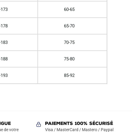
-173
60-65
-178
65-70
-183
70-75
-188
75-80
-193
85-92
NGUE
Paiements 100% Sécurisé
e de votre
Visa / MasterCard / Mastero / Paypal