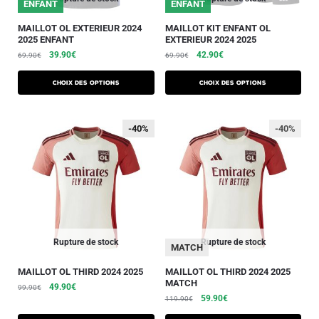
ENFANT
ENFANT
MAILLOT OL EXTERIEUR 2024
MAILLOT KIT ENFANT OL
2025 ENFANT
EXTERIEUR 2024 2025
39.90
€
42.90
€
69.90
€
69.90
€
Choix des options
Choix des options
-40%
-40%
-40%
Rupture de stock
Rupture de stock
MATCH
MAILLOT OL THIRD 2024 2025
MAILLOT OL THIRD 2024 2025
MATCH
49.90
€
99.90
€
59.90
€
119.90
€