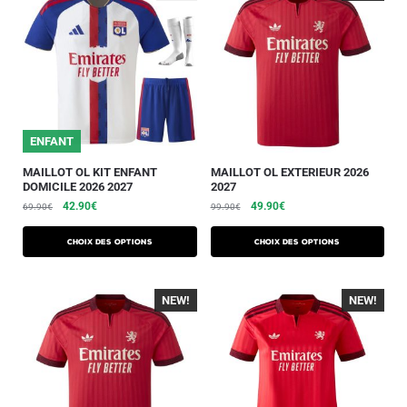
ENFANT
MAILLOT OL KIT ENFANT
MAILLOT OL EXTERIEUR 2026
DOMICILE 2026 2027
2027
42.90
€
49.90
€
69.90
€
99.90
€
Choix des options
Choix des options
NEW!
-40%
NEW!
-40%