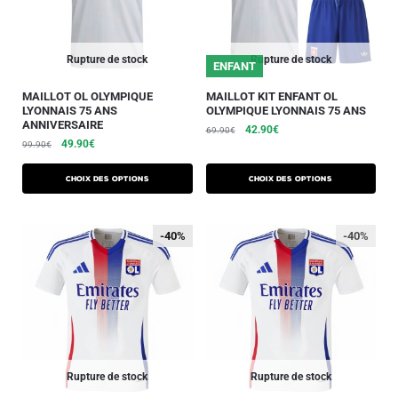
Rupture de stock
Rupture de stock
ENFANT
MAILLOT OL OLYMPIQUE
MAILLOT KIT ENFANT OL
LYONNAIS 75 ANS
OLYMPIQUE LYONNAIS 75 ANS
ANNIVERSAIRE
42.90
€
69.90
€
49.90
€
99.90
€
Choix des options
Choix des options
-40%
-40%
-40%
Rupture de stock
Rupture de stock