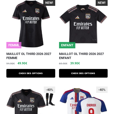
NEW!
-40%
NEW!
-40%
FEMME
ENFANT
MAILLOT OL THIRD 2026 2027
MAILLOT OL THIRD 2026 2027
FEMME
ENFANT
49.90
€
39.90
€
94.90
€
69.90
€
Choix des options
Choix des options
-40%
-40%