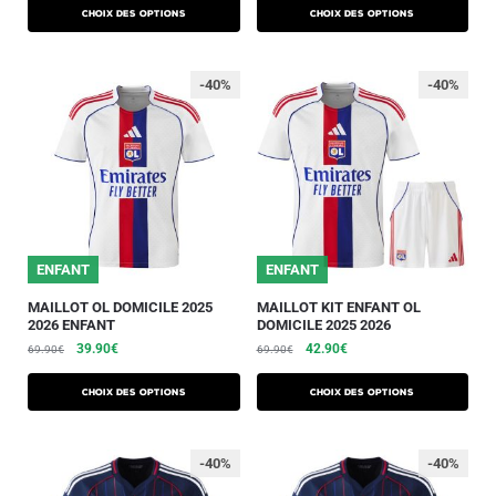
Choix des options
Choix des options
-40%
-40%
ENFANT
ENFANT
MAILLOT OL DOMICILE 2025
MAILLOT KIT ENFANT OL
2026 ENFANT
DOMICILE 2025 2026
39.90
€
42.90
€
69.90
€
69.90
€
Choix des options
Choix des options
-40%
-40%