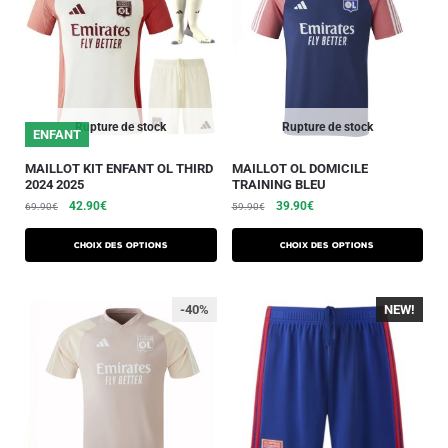
Rupture de stock
Rupture de stock
ENFANT
MAILLOT KIT ENFANT OL THIRD
MAILLOT OL DOMICILE
2024 2025
TRAINING BLEU
42.90
€
39.90
€
69.90
€
59.90
€
Choix des options
Choix des options
-40%
NEW!