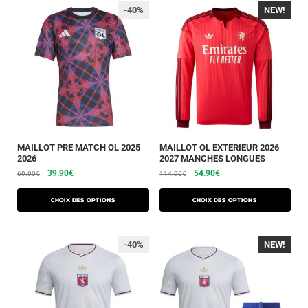
-40%
NEW!
-40%
MAILLOT PRE MATCH OL 2025
MAILLOT OL EXTERIEUR 2026
2026
2027 MANCHES LONGUES
39.90
€
54.90
€
69.90
€
114.90
€
Choix des options
Choix des options
-40%
NEW!