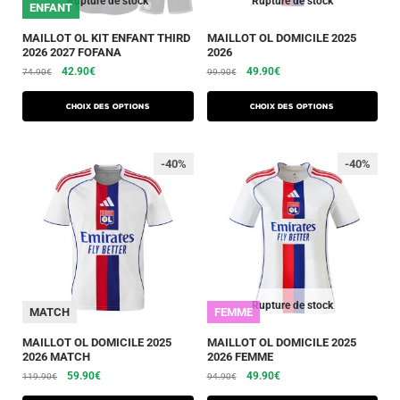
Rupture de stock
Rupture de stock
ENFANT
MAILLOT OL KIT ENFANT THIRD
MAILLOT OL DOMICILE 2025
2026 2027 FOFANA
2026
42.90
€
49.90
€
74.90
€
99.90
€
Choix des options
Choix des options
-40%
-40%
Rupture de stock
MATCH
FEMME
MAILLOT OL DOMICILE 2025
MAILLOT OL DOMICILE 2025
2026 MATCH
2026 FEMME
59.90
€
49.90
€
119.90
€
94.90
€