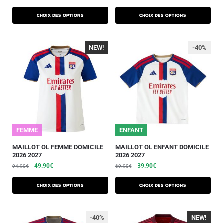
Choix des options
Choix des options
NEW!
-40%
-40%
FEMME
ENFANT
MAILLOT OL FEMME DOMICILE
MAILLOT OL ENFANT DOMICILE
2026 2027
2026 2027
49.90
€
39.90
€
94.90
€
69.90
€
Choix des options
Choix des options
-40%
NEW!
-40%