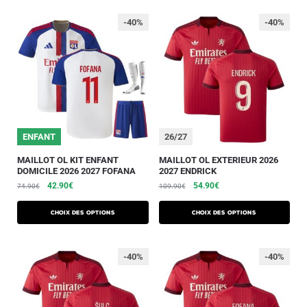
-40%
-40%
ENFANT
26/27
MAILLOT OL KIT ENFANT
MAILLOT OL EXTERIEUR 2026
DOMICILE 2026 2027 FOFANA
2027 ENDRICK
42.90
€
54.90
€
74.90
€
109.90
€
Choix des options
Choix des options
-40%
-40%