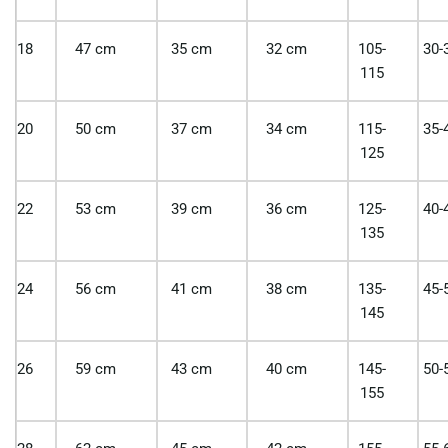
18
47 cm
35 cm
32 cm
105-
30-
115
20
50 cm
37 cm
34 cm
115-
35-
125
22
53 cm
39 cm
36 cm
125-
40-
135
24
56 cm
41 cm
38 cm
135-
45-
145
26
59 cm
43 cm
40 cm
145-
50-
155