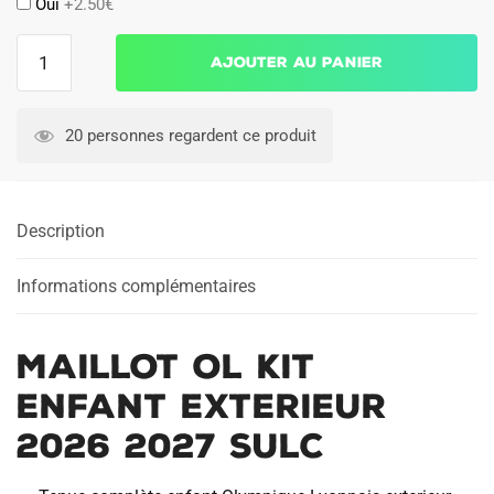
Oui
+2.50€
quantité
Ajouter au panier
de
Maillot
OL
20 personnes regardent ce produit
Kit
Enfant
Exterieur
Description
2026
2027
Sulc
Informations complémentaires
Maillot OL Kit
Enfant Exterieur
2026 2027 Sulc