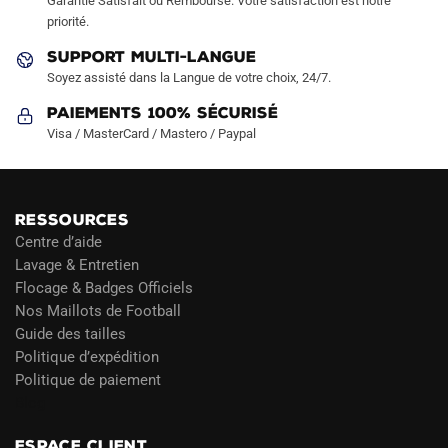
Garantie Satisfait ou Remboursé. Votre satisfaction est notre
page
page
priorité.
du
du
SUPPORT MULTI-LANGUE
produit
produit
Soyez assisté dans la Langue de votre choix, 24/7.
Paiements 100% Sécurisé
Visa / MasterCard / Mastero / Paypal
RESSOURCES
Centre d’aide
Lavage & Entretien
Flocage & Badges Officiels
Nos Maillots de Football
Guide des tailles
Politique d’expédition
Politique de paiement
Blog
ESPACE CLIENT