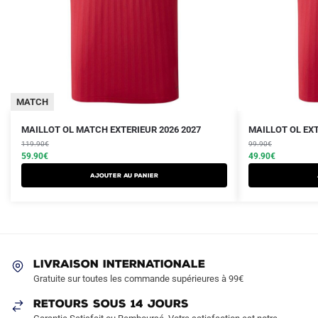
MATCH
Le
Le
Le
Le
Ce
Ce
MAILLOT OL MATCH EXTERIEUR 2026 2027
MAILLOT OL EXT
prix
prix
prix
prix
produit
119.90
€
produit
99.90
€
initial
actuel
initial
actuel
59.90
€
49.90
€
a
a
était :
est :
était :
est :
AJOUTER AU PANIER
plusieurs
plusieurs
119.90€.
59.90€.
99.90€.
49.90€.
variations.
variations.
Les
Les
options
options
peuvent
peuvent
LIVRAISON INTERNATIONALE
être
être
Gratuite sur toutes les commande supérieures à 99€
choisies
choisies
sur
sur
RETOURS SOUS 14 JOURS
la
la