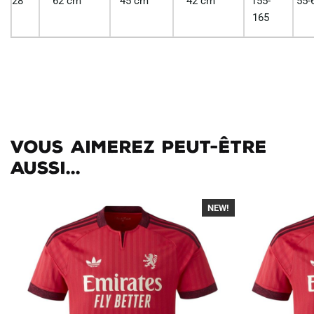
28
62 cm
45 cm
42 cm
155-
55-
165
Vous aimerez peut-être
aussi...
NEW!
-40%