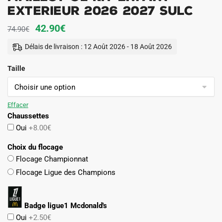
Exterieur 2026 2027 Sulc
Le
Le
42.90
€
74.90
€
prix
prix
Délais de livraison : 12 Août 2026 - 18 Août 2026
initial
actuel
Taille
était :
est :
74.90€.
42.90€.
Effacer
Chaussettes
Oui
+8.00€
Choix du flocage
Flocage Championnat
Flocage Ligue des Champions
Badge ligue1 Mcdonald's
Oui
+2.50€