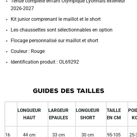
Tenue complète enfant Olympique Lyonnais exterieur
2026-2027
Kit junior comprenant le maillot et le short
Les chaussettes sont sélectionnables en option
Flocage personnalisé sur maillot et short
Couleur : Rouge
Identification produit : OL69292
GUIDES DES TAILLES
LONGUEUR
LARGEUR
LONGUEUR
TAILLE
POI
HAUT
EPAULES
SHORT
EN CM
K
16
44 cm
33 cm
30 cm
95-105
25-