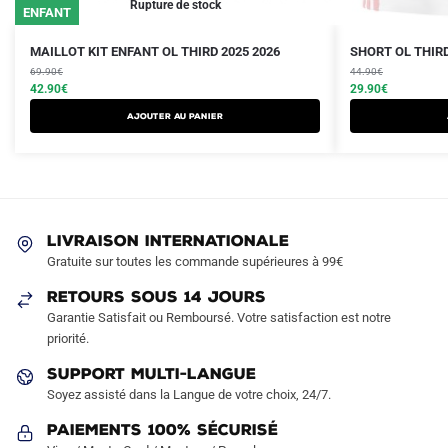
Rupture de stock
ENFANT
Le
Le
Le
Le
Ce
Ce
MAILLOT KIT ENFANT OL THIRD 2025 2026
SHORT OL THIRD
prix
prix
prix
prix
produit
69.90
€
produit
44.90
€
initial
actuel
initial
actuel
42.90
€
29.90
€
a
a
était :
est :
était :
est :
AJOUTER AU PANIER
plusieurs
plusieurs
69.90€.
42.90€.
44.90€.
29.90€.
variations.
variations.
Les
Les
options
options
peuvent
peuvent
LIVRAISON INTERNATIONALE
être
être
Gratuite sur toutes les commande supérieures à 99€
choisies
choisies
sur
sur
RETOURS SOUS 14 JOURS
la
la
Garantie Satisfait ou Remboursé. Votre satisfaction est notre
page
page
priorité.
du
du
SUPPORT MULTI-LANGUE
produit
produit
Soyez assisté dans la Langue de votre choix, 24/7.
Paiements 100% Sécurisé