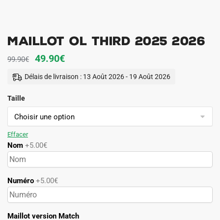
Maillot OL Third 2025 2026
Le
Le
49.90
€
99.90
€
prix
prix
Délais de livraison : 13 Août 2026 - 19 Août 2026
initial
actuel
Taille
était :
est :
99.90€.
49.90€.
Effacer
Nom
+5.00€
Numéro
+5.00€
Maillot version Match