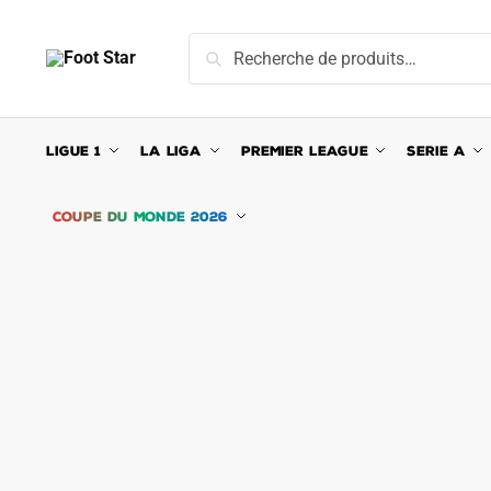
Skip
Skip
to
to
Recherche
Recherche
navigation
content
pour :
LIGUE 1
LA LIGA
PREMIER LEAGUE
SERIE A
COUPE DU MONDE 2026