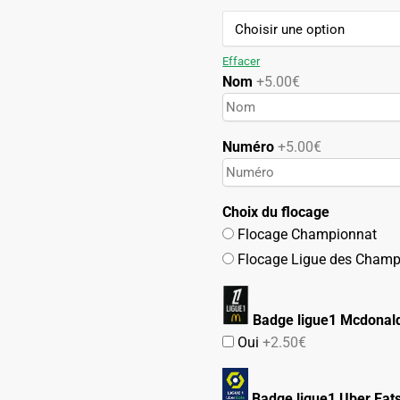
69.90€.
39.90€.
Effacer
Nom
+5.00€
Numéro
+5.00€
Choix du flocage
Flocage Championnat
Flocage Ligue des Champ
Badge ligue1 Mcdonald
Oui
+2.50€
Badge ligue1 Uber Eat