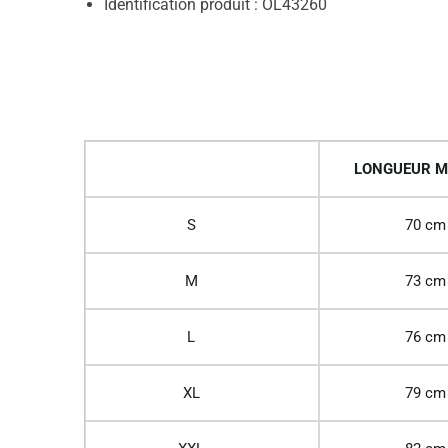
Identification produit : OL43260
LONGUEUR M
S
70 cm
M
73 cm
L
76 cm
XL
79 cm