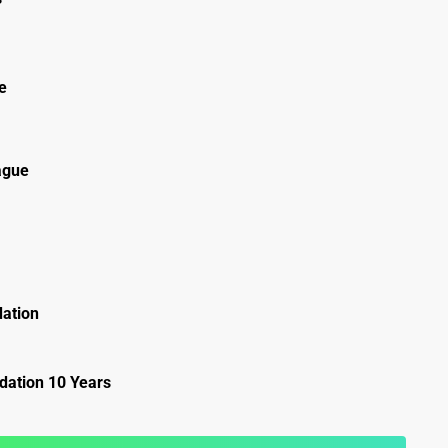
e
ague
ation
ation 10 Years