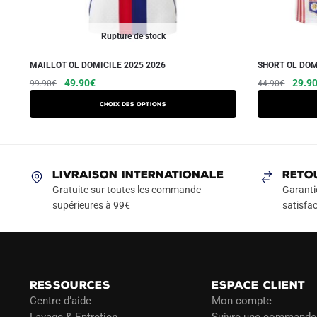
Rupture de stock
MAILLOT OL DOMICILE 2025 2026
SHORT OL DOM
Le
Le
Ce
Le
49.90
€
29.9
99.90
€
44.90
€
prix
prix
prix
produit
Choix des options
initial
actuel
initial
a
était :
est :
était :
plusieurs
99.90€.
49.90€.
44.90
variations.
Les
LIVRAISON INTERNATIONALE
RETO
options
Gratuite sur toutes les commande
Garanti
peuvent
supérieures à 99€
satisfac
être
choisies
sur
la
RESSOURCES
ESPACE CLIENT
page
Centre d’aide
Mon compte
du
Lavage & Entretien
Suivre une commande