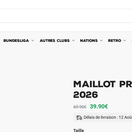
BUNDESLIGA
AUTRES CLUBS
NATIONS
RETRO
Maillot P
2026
Le
Le
39.90
€
69.90
€
prix
prix
Délais de livraison : 12 Ao
initial
actuel
était :
est :
Taille