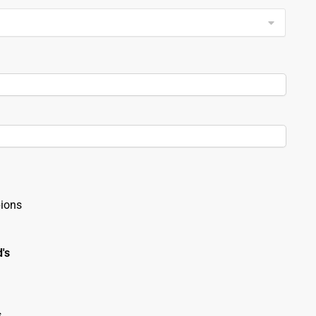
ions
's
s