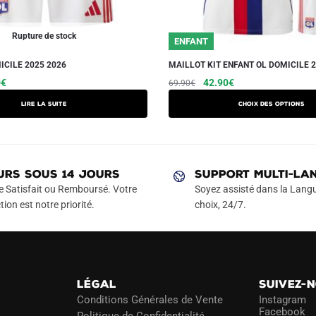
Rupture de stock
ENFANT
ICILE 2025 2026
MAILLOT KIT ENFANT OL DOMICILE 2
Le
Le
Le
Ce
0
€
42.90
€
69.90
€
prix
prix
prix
produit
Lire la suite
Choix des options
actuel
initial
actuel
a
est :
était :
est :
plusieurs
€.
29.90€.
69.90€.
42.90€.
variations.
Les
URS SOUS 14 JOURS
SUPPORT MULTI-LA
options
e Satisfait ou Remboursé. Votre
Soyez assisté dans la Langu
peuvent
tion est notre priorité.
choix, 24/7.
être
choisies
sur
la
LÉGAL
SUIVEZ-
page
Conditions Générales de Vente
Instagram
du
Facebook
Politique de Confidentialité