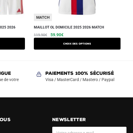
MATCH
025 2026
MAILLOT OL DOMICILE 2025 2026 MATCH
Le
Le
Ce
59.90
€
119.90
€
prix
prix
produit
Choix des options
initial
actuel
a
était :
est :
plusieurs
119.90€.
59.90€.
variations.
Les
NGUE
Paiements 100% Sécurisé
options
e de votre
Visa / MasterCard / Mastero / Paypal
peuvent
être
choisies
sur
la
NOUS
NEWSLETTER
page
du