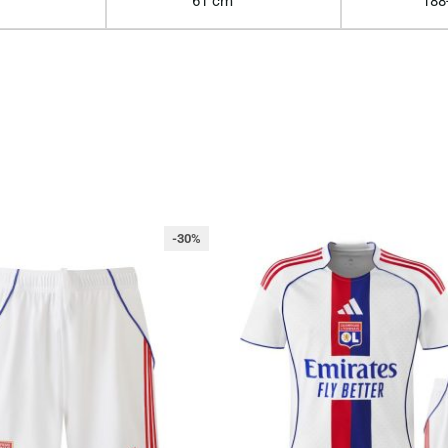
61 cm
188
-30%