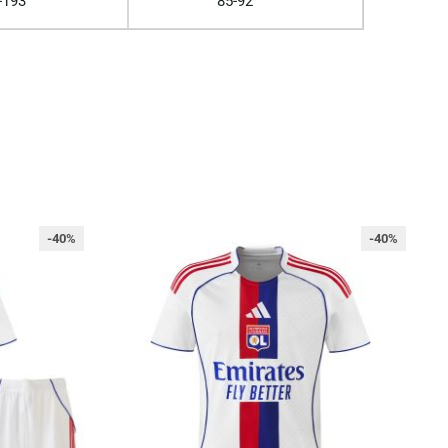
-193
85-92
-40%
-40%