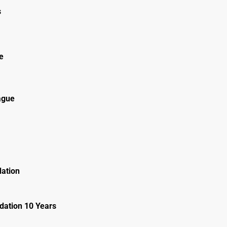
s
e
ague
ation
ation 10 Years