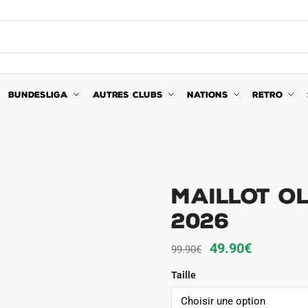
BUNDESLIGA
AUTRES CLUBS
NATIONS
RETRO
Maillot OL
2026
Le
Le
49.90
€
99.90
€
prix
prix
Taille
initial
actuel
était :
est :