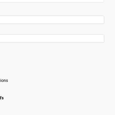
ions
's