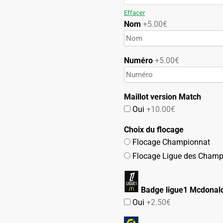
99.90€.
49.90€.
Effacer
Nom
+5.00€
Numéro
+5.00€
Maillot version Match
Oui
+10.00€
Choix du flocage
Flocage Championnat
Flocage Ligue des Champ
Badge ligue1 Mcdonald
Oui
+2.50€