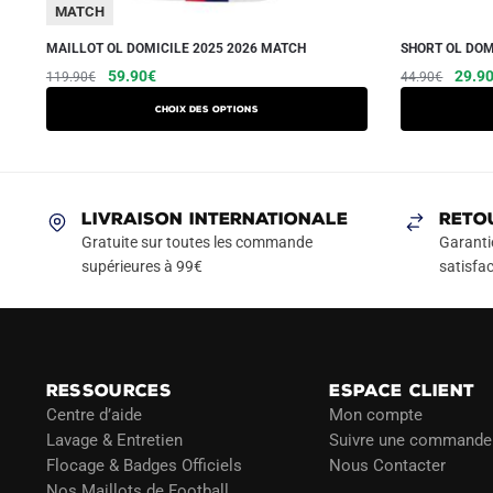
MATCH
MAILLOT OL DOMICILE 2025 2026 MATCH
SHORT OL DOM
Le
Le
Ce
Le
59.90
€
29.9
119.90
€
44.90
€
prix
prix
prix
produit
Choix des options
initial
actuel
initial
a
était :
est :
était :
plusieurs
119.90€.
59.90€.
44.90
variations.
Les
LIVRAISON INTERNATIONALE
RETO
options
Gratuite sur toutes les commande
Garanti
peuvent
supérieures à 99€
satisfac
être
choisies
sur
la
RESSOURCES
ESPACE CLIENT
page
Centre d’aide
Mon compte
du
Lavage & Entretien
Suivre une commande
produit
Flocage & Badges Officiels
Nous Contacter
Nos Maillots de Football