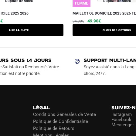
Rupture de stock
Rupture de stock
FEMME
ICILE 2025 2026
MAILLOT OL DOMICILE 2025 2026 
Le
Le
Le
Ce
0
€
49.90
€
94.90
€
prix
prix
prix
produit
Lire la suite
Choix des options
actuel
initial
actuel
a
est :
était :
est :
plusieurs
€.
29.90€.
94.90€.
49.90€.
variations.
Les
URS SOUS 14 JOURS
SUPPORT MULTI-LA
options
e Satisfait ou Remboursé. Votre
Soyez assisté dans la Langu
peuvent
tion est notre priorité.
choix, 24/7.
être
choisies
sur
la
LÉGAL
SUIVEZ-
page
Conditions Générales de Vente
Instagram
du
Facebook
Politique de Confidentialité
Messenger
produit
Politique de Retours
Mentions Légales