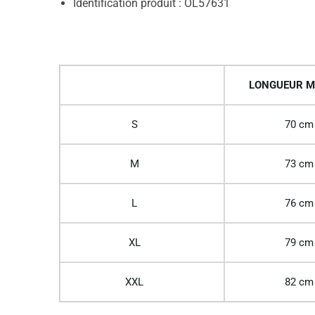
Identification produit : OL57631
LONGUEUR M
S
70 cm
M
73 cm
L
76 cm
XL
79 cm
XXL
82 cm