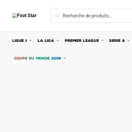
Skip
Skip
to
to
Recherche
Recherche
navigation
content
pour :
LIGUE 1
LA LIGA
PREMIER LEAGUE
SERIE A
COUPE DU MONDE 2026