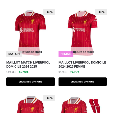
-40%
-40%
-40%
-40%
Rupture de stock
Rupture de stock
MATCH
FEMME
MAILLOT MATCH LIVERPOOL
MAILLOT LIVERPOOL DOMICILE
DOMICILE 2024 2025
2024 2025 FEMME
59.90
€
49.90
€
119.90
€
99.90
€
Choix des options
Choix des options
-40%
-40%