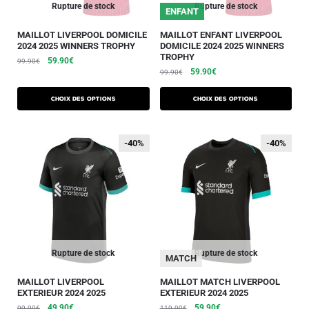
Rupture de stock
Rupture de stock
ENFANT
MAILLOT LIVERPOOL DOMICILE
MAILLOT ENFANT LIVERPOOL
2024 2025 WINNERS TROPHY
DOMICILE 2024 2025 WINNERS
TROPHY
59.90
€
99.90
€
59.90
€
99.90
€
Choix des options
Choix des options
-40%
-40%
-40%
-40%
Rupture de stock
Rupture de stock
MATCH
MAILLOT LIVERPOOL
MAILLOT MATCH LIVERPOOL
EXTERIEUR 2024 2025
EXTERIEUR 2024 2025
49.90
€
59.90
€
99.90
€
119.90
€