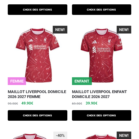
Choix des options
Choix des options
NEW!
-40%
NEW!
-40%
FEMME
ENFANT
MAILLOT LIVERPOOL DOMICILE
MAILLOT LIVERPOOL ENFANT
2026 2027 FEMME
DOMICILE 2026 2027
49.90
€
39.90
€
99.90
€
69.90
€
Choix des options
Choix des options
-40%
NEW!
-40%