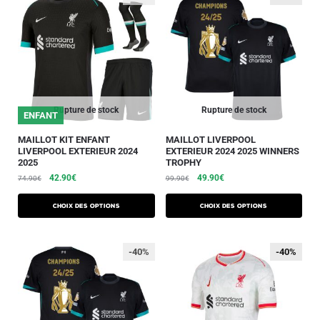
Rupture de stock
Rupture de stock
ENFANT
MAILLOT KIT ENFANT
MAILLOT LIVERPOOL
LIVERPOOL EXTERIEUR 2024
EXTERIEUR 2024 2025 WINNERS
2025
TROPHY
42.90
€
49.90
€
74.90
€
99.90
€
Choix des options
Choix des options
-40%
-40%
-40%