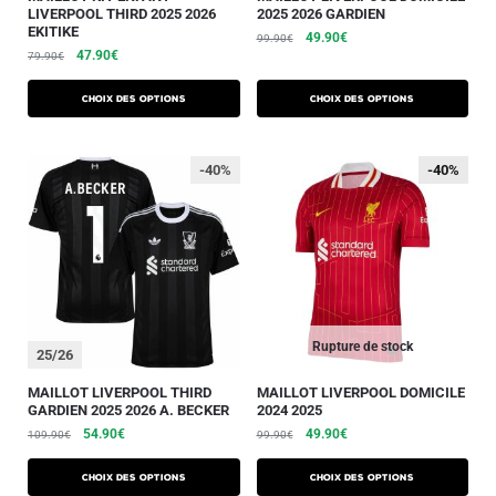
LIVERPOOL THIRD 2025 2026
2025 2026 GARDIEN
EKITIKE
49.90
€
99.90
€
47.90
€
79.90
€
Choix des options
Choix des options
-40%
-40%
-40%
Rupture de stock
25/26
MAILLOT LIVERPOOL THIRD
MAILLOT LIVERPOOL DOMICILE
GARDIEN 2025 2026 A. BECKER
2024 2025
54.90
€
49.90
€
109.90
€
99.90
€
Choix des options
Choix des options