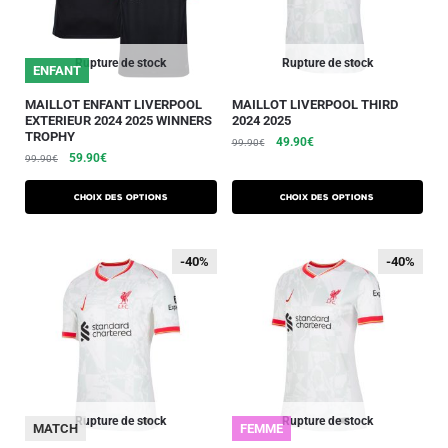
Rupture de stock
Rupture de stock
ENFANT
MAILLOT ENFANT LIVERPOOL
MAILLOT LIVERPOOL THIRD
EXTERIEUR 2024 2025 WINNERS
2024 2025
TROPHY
49.90
€
99.90
€
59.90
€
99.90
€
Choix des options
Choix des options
-40%
-40%
-40%
-40%
Rupture de stock
Rupture de stock
MATCH
FEMME