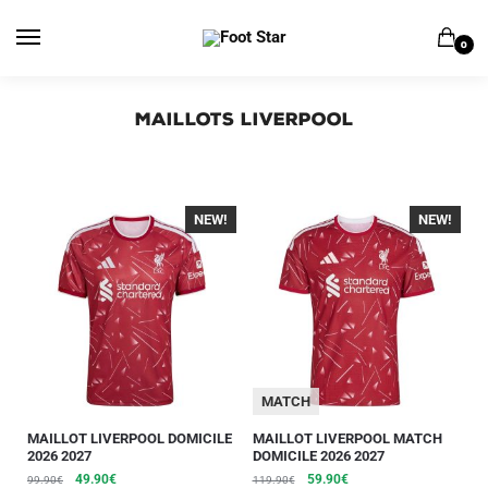
0
Maillots Liverpool
NEW!
-40%
NEW!
-40%
MATCH
MAILLOT LIVERPOOL DOMICILE
MAILLOT LIVERPOOL MATCH
2026 2027
DOMICILE 2026 2027
49.90
€
59.90
€
99.90
€
119.90
€