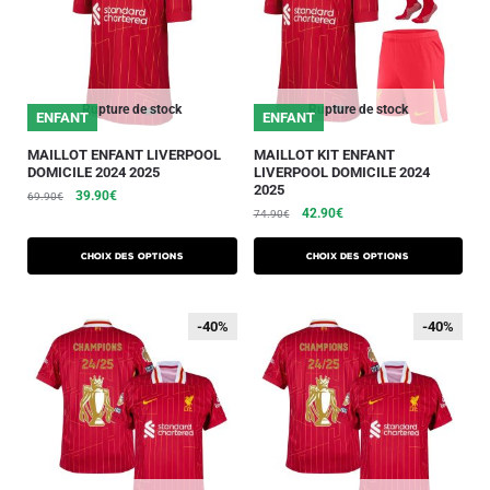
Rupture de stock
Rupture de stock
ENFANT
ENFANT
MAILLOT ENFANT LIVERPOOL
MAILLOT KIT ENFANT
DOMICILE 2024 2025
LIVERPOOL DOMICILE 2024
2025
39.90
€
69.90
€
42.90
€
74.90
€
Choix des options
Choix des options
-40%
-40%
-40%
-40%