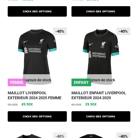
Choix des options
Choix des options
-40%
-40%
-40%
-40%
Rupture de stock
Rupture de stock
FEMME
ENFANT
MAILLOT LIVERPOOL
MAILLOT ENFANT LIVERPOOL
EXTERIEUR 2024 2025 FEMME
EXTERIEUR 2024 2025
49.90
€
39.90
€
99.90
€
69.90
€
Choix des options
Choix des options
-40%
-40%
-40%