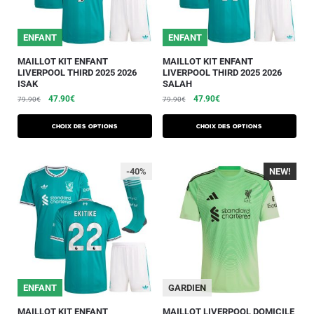
ENFANT
ENFANT
MAILLOT KIT ENFANT
MAILLOT KIT ENFANT
LIVERPOOL THIRD 2025 2026
LIVERPOOL THIRD 2025 2026
ISAK
SALAH
47.90
€
47.90
€
79.90
€
79.90
€
Choix des options
Choix des options
-40%
NEW!
-40%
ENFANT
GARDIEN
MAILLOT KIT ENFANT
MAILLOT LIVERPOOL DOMICILE