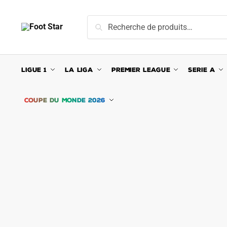
Skip
Skip
to
to
Recherche
Recherche
navigation
content
pour :
LIGUE 1
LA LIGA
PREMIER LEAGUE
SERIE A
COUPE DU MONDE 2026