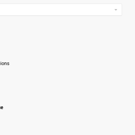
ions
ue