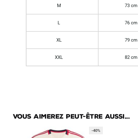
M
73 cm
L
76 cm
XL
79 cm
XXL
82 cm
Vous aimerez peut-être aussi...
-40%