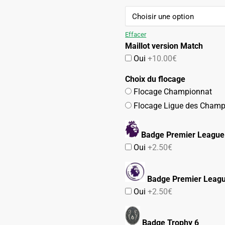
109.90€.
54.90€.
Effacer
Maillot version Match
Oui
+10.00€
Choix du flocage
Flocage Championnat
Flocage Ligue des Champ
Badge Premier League
Oui
+2.50€
Badge Premier Leag
Oui
+2.50€
Badge Trophy 6