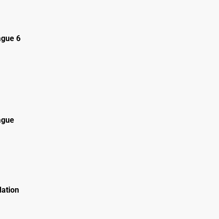
gue 6
ague
ation