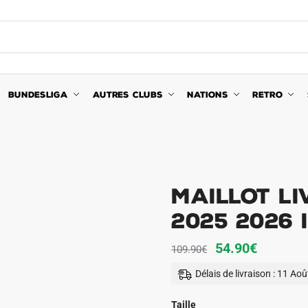
BUNDESLIGA
AUTRES CLUBS
NATIONS
RETRO
Maillot L
2025 2026 
Le
Le
54.90
€
109.90
€
prix
prix
Délais de livraison : 11 Ao
initial
actuel
était :
est :
Taille