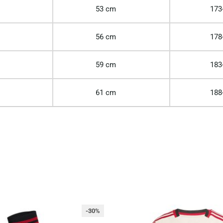
53 cm
173
56 cm
178
59 cm
183
61 cm
188
-30%