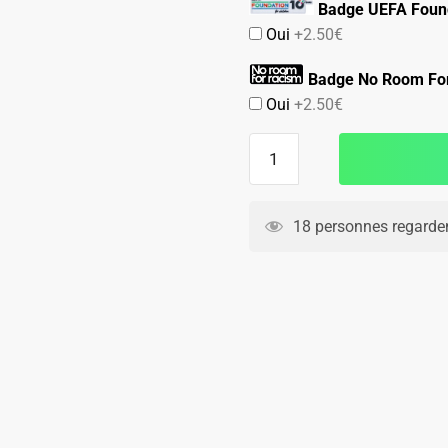
Badge UEFA Found
Oui
+2.50€
Badge No Room Fo
Oui
+2.50€
quantité
de
Maillot
Liverpool
18 personnes regarden
Exterieur
2025
2026
Isak