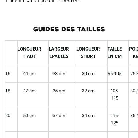
Identification produit : LIV85741
GUIDES DES TAILLES
LONGUEUR
LARGEUR
LONGUEUR
TAILLE
POI
HAUT
EPAULES
SHORT
EN CM
K
16
44 cm
33 cm
30 cm
95-105
25-
18
47 cm
35 cm
32 cm
105-
30-
115
20
50 cm
37 cm
34 cm
115-
35-
125