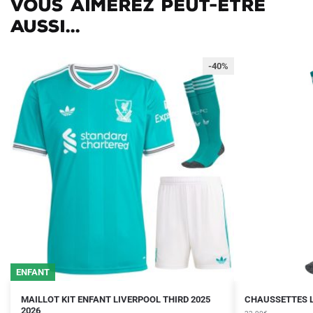
Vous aimerez peut-être
aussi...
-40%
ENFANT
Le
Le
Le
Le
Ce
MAILLOT KIT ENFANT LIVERPOOL THIRD 2025
CHAUSSETTES L
prix
prix
2026
prix
prix