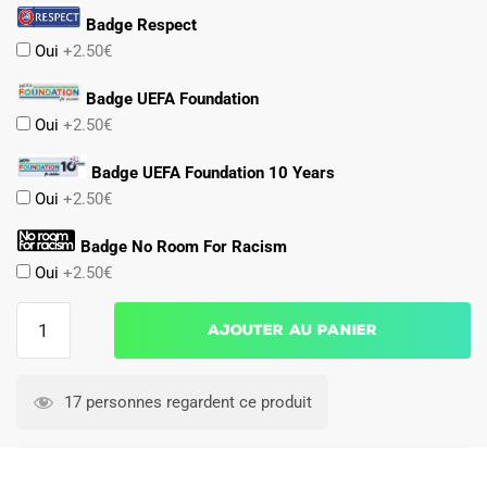
Badge Respect
Oui
+2.50€
Badge UEFA Foundation
Oui
+2.50€
Badge UEFA Foundation 10 Years
Oui
+2.50€
Badge No Room For Racism
Oui
+2.50€
quantité
Ajouter au panier
de
Maillot
Kit
17 personnes regardent ce produit
Enfant
Liverpool
Third