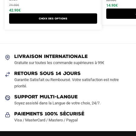
produit
22.90
€
initial
actuel
initial
actuel
74.90
€
14.90
€
a
était :
est :
42.90
€
était :
est :
plusieurs
74.90€.
42.90€.
22.90€.
14.90€.
Choix des options
variations.
Les
options
peuvent
être
LIVRAISON INTERNATIONALE
choisies
Gratuite sur toutes les commande supérieures à 99€
sur
RETOURS SOUS 14 JOURS
la
Garantie Satisfait ou Remboursé. Votre satisfaction est notre
page
priorité.
du
produit
SUPPORT MULTI-LANGUE
Soyez assisté dans la Langue de votre choix, 24/7.
Paiements 100% Sécurisé
Visa / MasterCard / Mastero / Paypal