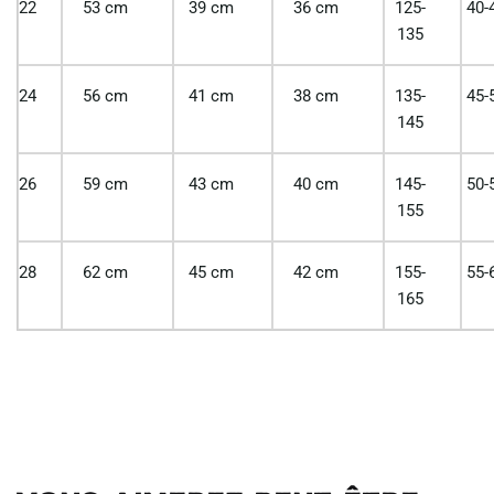
22
53 cm
39 cm
36 cm
125-
40-
135
24
56 cm
41 cm
38 cm
135-
45-
145
26
59 cm
43 cm
40 cm
145-
50-
155
28
62 cm
45 cm
42 cm
155-
55-
165