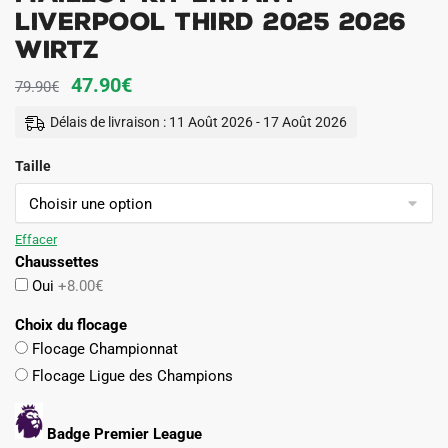
Liverpool Third 2025 2026
Wirtz
Le
Le
47.90
€
79.90
€
prix
prix
Délais de livraison : 11 Août 2026 - 17 Août 2026
initial
actuel
Taille
était :
est :
79.90€.
47.90€.
Effacer
Chaussettes
Oui
+8.00€
Choix du flocage
Flocage Championnat
Flocage Ligue des Champions
Badge Premier League