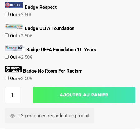
Badge Respect
Oui
+2.50€
Badge UEFA Foundation
Oui
+2.50€
Badge UEFA Foundation 10 Years
Oui
+2.50€
Badge No Room For Racism
Oui
+2.50€
quantité
Ajouter au panier
de
Maillot
Kit
12 personnes regardent ce produit
Enfant
Liverpool
Domicile