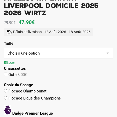
Liverpool Domicile 2025
2026 Wirtz
Le
Le
47.90
€
79.90
€
prix
prix
Délais de livraison : 12 Août 2026 - 18 Août 2026
initial
actuel
Taille
était :
est :
79.90€.
47.90€.
Effacer
Chaussettes
Oui
+8.00€
Choix du flocage
Flocage Championnat
Flocage Ligue des Champions
Badge Premier League