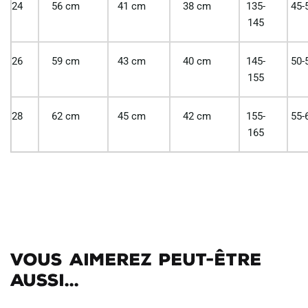
24
56 cm
41 cm
38 cm
135-
45-
145
26
59 cm
43 cm
40 cm
145-
50-
155
28
62 cm
45 cm
42 cm
155-
55-
165
Vous aimerez peut-être
aussi...