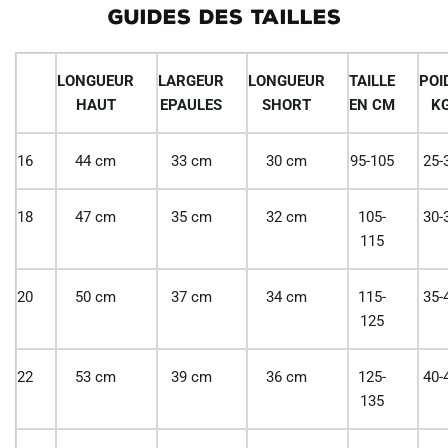
GUIDES DES TAILLES
LONGUEUR
LARGEUR
LONGUEUR
TAILLE
POI
HAUT
EPAULES
SHORT
EN CM
K
16
44 cm
33 cm
30 cm
95-105
25-
18
47 cm
35 cm
32 cm
105-
30-
115
20
50 cm
37 cm
34 cm
115-
35-
125
22
53 cm
39 cm
36 cm
125-
40-
135