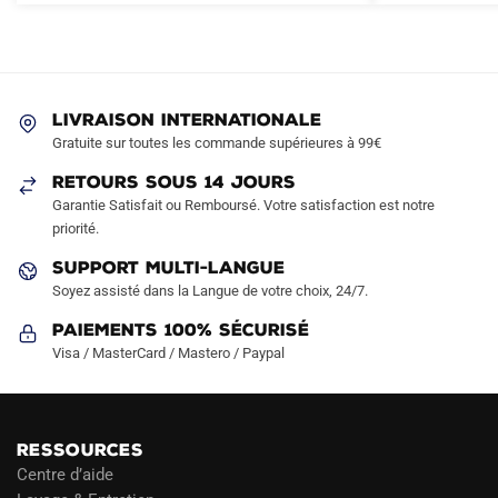
Les
options
peuvent
être
LIVRAISON INTERNATIONALE
choisies
Gratuite sur toutes les commande supérieures à 99€
sur
RETOURS SOUS 14 JOURS
la
Garantie Satisfait ou Remboursé. Votre satisfaction est notre
page
priorité.
du
produit
SUPPORT MULTI-LANGUE
Soyez assisté dans la Langue de votre choix, 24/7.
Paiements 100% Sécurisé
Visa / MasterCard / Mastero / Paypal
RESSOURCES
Centre d’aide