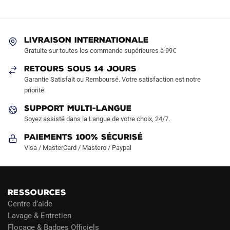
options
options
peuvent
peuvent
être
être
LIVRAISON INTERNATIONALE
choisies
choisies
Gratuite sur toutes les commande supérieures à 99€
sur
sur
RETOURS SOUS 14 JOURS
la
la
Garantie Satisfait ou Remboursé. Votre satisfaction est notre
page
page
priorité.
du
du
produit
produit
SUPPORT MULTI-LANGUE
Soyez assisté dans la Langue de votre choix, 24/7.
Paiements 100% Sécurisé
Visa / MasterCard / Mastero / Paypal
RESSOURCES
Centre d’aide
Lavage & Entretien
Flocage & Badges Officiels