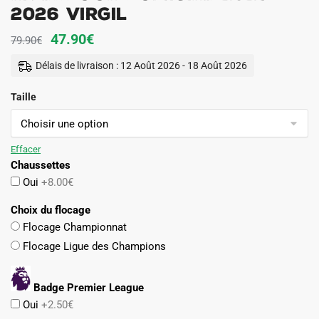
2026 Virgil
Le
Le
47.90
€
79.90
€
prix
prix
Délais de livraison : 12 Août 2026 - 18 Août 2026
initial
actuel
Taille
était :
est :
79.90€.
47.90€.
Effacer
Chaussettes
Oui
+8.00€
Choix du flocage
Flocage Championnat
Flocage Ligue des Champions
Badge Premier League
Oui
+2.50€