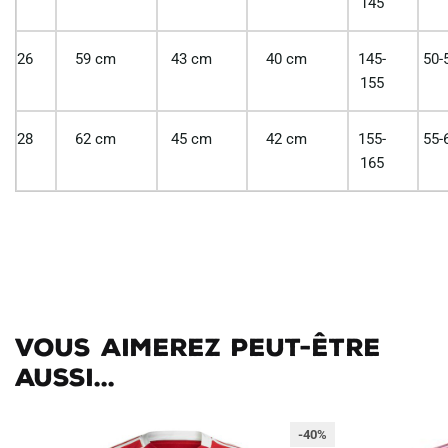
145
26
59 cm
43 cm
40 cm
145-
50-
155
28
62 cm
45 cm
42 cm
155-
55-
165
Vous aimerez peut-être
aussi...
-40%