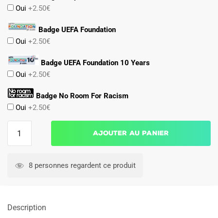
Oui
+2.50€
Badge UEFA Foundation
Oui
+2.50€
Badge UEFA Foundation 10 Years
Oui
+2.50€
Badge No Room For Racism
Oui
+2.50€
quantité
Ajouter au panier
de
Maillot
Kit
8 personnes regardent ce produit
Enfant
Liverpool
Domicile
Description
2025