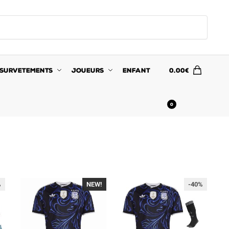
SURVETEMENTS
JOUEURS
ENFANT
0.00
€
0
%
NEW!
-40%
-40%