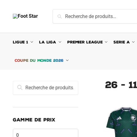
Skip
Skip
to
to
Recherche
Recherche
navigation
content
pour :
LIGUE 1
LA LIGA
PREMIER LEAGUE
SERIE A
COUPE DU MONDE 2026
26 - 1
Recherche
Recherche
pour :
GAMME DE PRIX
Prix