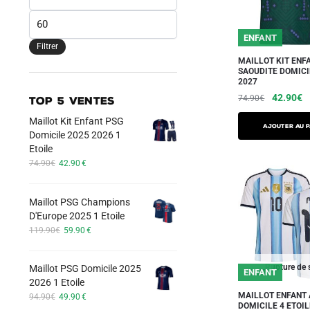
min
Prix
max
ENFANT
Filtrer
MAILLOT KIT ENF
SAOUDITE DOMICI
2027
Le
L
42.90
€
74.90
€
TOP 5 VENTES
prix
pr
Ce
Maillot Kit Enfant PSG
initial
a
AJOUTER AU P
Domicile 2025 2026 1
produit
était :
es
Etoile
a
74.90€.
4
Le
Le
74.90
€
42.90
€
plusieurs
prix
prix
variations.
initial
actuel
Maillot PSG Champions
était :
est :
Les
D'Europe 2025 1 Etoile
74.90€.
42.90€.
options
Le
Le
119.90
€
59.90
€
peuvent
prix
prix
initial
actuel
être
Rupture de 
Maillot PSG Domicile 2025
était :
est :
26/27
ENFANT
choisies
2026 1 Etoile
119.90€.
59.90€.
sur
Le
Le
MAILLOT ENFANT
94.90
€
49.90
€
DOMICILE 4 ETOI
prix
prix