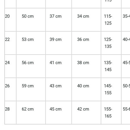
20
50 cm
37 cm
34 cm
115-
35-
125
22
53 cm
39 cm
36 cm
125-
40-
135
24
56 cm
41 cm
38 cm
135-
45-
145
26
59 cm
43 cm
40 cm
145-
50-
155
28
62 cm
45 cm
42 cm
155-
55-
165