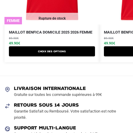
Rupture de stock
FEMME
Le
Le
Le
Le
Ce
Ce
MAILLOT BENFICA DOMICILE 2025 2026 FEMME
MAILLOT BENFIC
prix
prix
prix
prix
produit
89.90
€
produit
89.90
€
initial
actuel
initial
actuel
49.90
€
49.90
€
a
a
était :
est :
était :
est :
Choix des options
plusieurs
plusieurs
89.90€.
49.90€.
89.90€.
49.90€.
variations.
variations.
Les
Les
options
options
peuvent
peuvent
LIVRAISON INTERNATIONALE
être
être
Gratuite sur toutes les commande supérieures à 99€
choisies
choisies
sur
sur
RETOURS SOUS 14 JOURS
la
la
Garantie Satisfait ou Remboursé. Votre satisfaction est notre
page
page
priorité.
du
du
SUPPORT MULTI-LANGUE
produit
produit