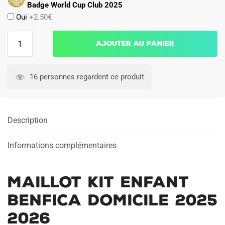
Badge World Cup Club 2025
Oui
+2.50€
quantité
Ajouter au panier
de
Maillot
Kit
16 personnes regardent ce produit
Enfant
Benfica
Domicile
Description
2025
2026
Informations complémentaires
Maillot Kit Enfant
Benfica Domicile 2025
2026