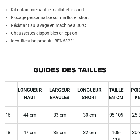
Kit enfant incluant le maillot et le short
Flocage personnalisé sur maillot et short
Résistant au lavage en machine à 30°C
Chaussettes disponibles en option
Identification produit : BEN68231
GUIDES DES TAILLES
LONGUEUR
LARGEUR
LONGUEUR
TAILLE
POI
HAUT
EPAULES
SHORT
EN CM
K
16
44 cm
33 cm
30 cm
95-105
25-
18
47 cm
35 cm
32 cm
105-
30-
115