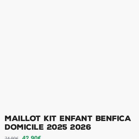
Maillot Kit Enfant Benfica
Domicile 2025 2026
Le
Le
42.90
€
74.90
€